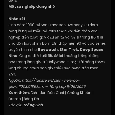
để lại.
Một sự nghiệp đáng nhớ
Nhận xét:
Sinh năm 1960 tại San Francisco, Anthony Guidera
từng là người mẫu tại Paris trước khi dấn thân vào
nghiệp diễn xuất, gây dấu ấn từ vai vệ sĩ trong
Bố Già
cho đến loạt phim bom tấn thập niên 90 và các series
truyền hình như
Baywatch, Star Trek: Deep Space
Nine
. Ông ra đi ở tuổi 65, để lại khoảng trống không
nhỏ trong làng giải trí Hollywood — một tài năng thầm
lặng nhưng chưa bao giờ thiếu sức nặng trên màn
ảnh.
Nguồn:
https://tuoitre.vn/dien-vien-bo-
gia-...1100310189.htm
— Tổng hợp 11/06/2026
Xem thêm:
Diễn đàn Dân Chơi
|
Chứng Khoán
|
Drama
|
Bóng Đá
Tác giả:
Thống Lĩnh