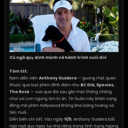
Cú ngã quỵ định mệnh và hành trình cuối đời
Tóm tắt:
Nam diễn viên
Anthony Guidera
— gương mặt quen
thuộc qua loạt phim đình đám như
Bố Già, Species,
The Rock
— vừa qua đời sau gần một tháng chống
chọi với cơn ngừng tim bí ẩn. Tin buồn này khiến cộng
đồng mê phim Hollywood không khỏi bàng hoàng và
tiếc nuối.
Diễn biến chi tiết: Vào ngày
11/5
, Anthony Guidera bất
ngờ ngã quỵ ngay tại nhà riêng trong tình trạng ngừng