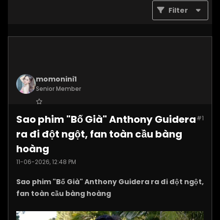
Filter
momonini1
Senior Member
Join Date:
Apr 2026
Sao phim "Bố Già" Anthony Guidera
#1
Posts:
5399
ra đi đột ngột, fan toàn cầu bàng
hoàng
11-06-2026, 12:48 PM
Sao phim "Bố Già" Anthony Guidera ra đi đột ngột,
fan toàn cầu bàng hoàng