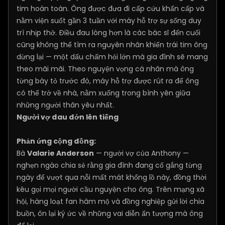
tim hoàn toàn. Ông được đưa đi cấp cứu khẩn cấp và
nằm viện suốt gần 3 tuần với máy hỗ trợ sự sống duy
trì nhịp thở. Điều đau lòng hơn là các bác sĩ đến cuối
cũng không thể tìm ra nguyên nhân khiến trái tim ông
dừng lại — một dấu chấm hỏi lớn mà gia đình sẽ mang
theo mãi mãi. Theo nguyện vọng cá nhân mà ông
từng bày tỏ trước đó, máy hỗ trợ được rút ra để ông
có thể trở về nhà, nằm xuống trong bình yên giữa
những người thân yêu nhất.
Người vợ đau đớn lên tiếng
Phản ứng cộng đồng:
Bà
Valarie Anderson
— người vợ của Anthony —
nghẹn ngào chia sẻ rằng gia đình đang cố gắng từng
ngày để vượt qua nỗi mất mát khổng lồ này, đồng thời
kêu gọi mọi người cầu nguyện cho ông. Trên mạng xã
hội, hàng loạt fan hâm mộ và đồng nghiệp gửi lời chia
buồn, ôn lại ký ức về những vai diễn ấn tượng mà ông