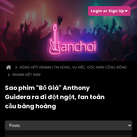
Login or Sign Up
HÓNG HỚT DRAMA | TIN NÓNG, VỤ VIỆC, GÓC NHÌN CỘNG ĐỒNG
DRAMA VIỆT NAM
Sao phim "Bố Già" Anthony
Guidera ra đi đột ngột, fan toàn
cầu bàng hoàng