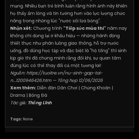
mạng. Nhiều bạn trẻ bình luận rằng hình ảnh này khiến
họ thấy ấm lòng và tin tưởng hơn vào lực lượng chức
năng trong những lúc "nước sôi lửa bỏng".
Nhận xét:
Chương trình
"Tiếp sức mùa thi"
năm nay
không chỉ dừng lại ở khẩu hiệu — những hành động
thiết thực như phân luồng giao thông, hỗ trợ nước
uống, đồ dùng học tập và đặc biệt là "hộ tống" thí sinh
kịp giờ thi đã chứng minh rằng đôi khi, sự quan tâm
đúng lúc có thể thay đổi cả một tương lai!
Nguồn:
https://tuoitre.vn/nu-sinh-gap-tai-
n...1200946426.htm
— Tổng hợp 12/06/2026
Xem thêm:
Diễn đàn Dân Chơi
|
Chứng Khoán
|
Drama
|
Bóng Đá
Tác giả:
Thống Lĩnh
Tags:
None