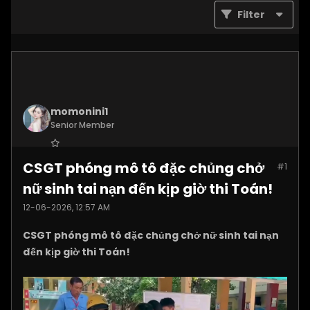
Filter
momonini1
Senior Member
Join Date:
Apr 2026
CSGT phóng mô tô đặc chủng chở
#1
Posts:
5399
nữ sinh tai nạn đến kịp giờ thi Toán!
12-06-2026, 12:57 AM
CSGT phóng mô tô đặc chủng chở nữ sinh tai nạn
đến kịp giờ thi Toán!