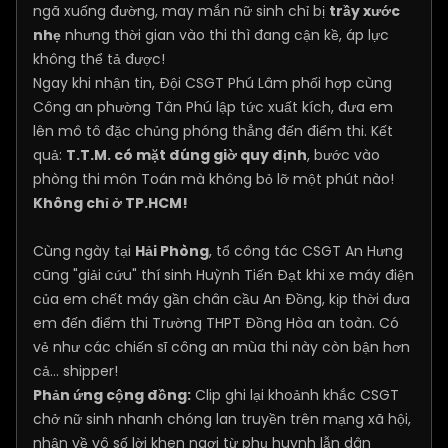
ngã xuống đường, may mắn nữ sinh chỉ bị
trầy xước
nhẹ
nhưng thời gian vào thi thì đang cận kề, áp lực
không thể tả được!
Ngay khi nhận tin, Đội CSGT Phú Lâm phối hợp cùng
Công an phường Tân Phú lập tức xuất kích, đưa em
lên mô tô đặc chủng phóng thẳng đến điểm thi. Kết
quả:
T.T.M. có mặt đúng giờ quy định
, bước vào
phòng thi môn Toán mà không bỏ lỡ một phút nào!
Không chỉ ở TP.HCM!
Cùng ngày tại
Hải Phòng
, tổ công tác CSGT An Hưng
cũng "giải cứu" thí sinh Huỳnh Tiến Đạt khi xe máy điện
của em chết máy gần chân cầu An Đồng, kịp thời đưa
em đến điểm thi Trường THPT Đồng Hòa an toàn. Có
vẻ như các chiến sĩ công an mùa thi này còn bận hơn
cả... shipper!
Phản ứng cộng đồng:
Clip ghi lại khoảnh khắc CSGT
chở nữ sinh nhanh chóng lan truyền trên mạng xã hội,
nhận về vô số lời khen ngợi từ phụ huynh lẫn dân