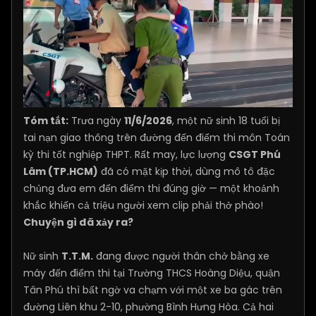
Tóm tắt:
Trưa ngày
11/6/2026
, một nữ sinh 18 tuổi bị
tai nạn giao thông trên đường đến điểm thi môn Toán
kỳ thi tốt nghiệp THPT. Rất may, lực lượng
CSGT Phú
Lâm (TP.HCM)
đã có mặt kịp thời, dùng mô tô đặc
chủng đưa em đến điểm thi đúng giờ — một khoảnh
khắc khiến cả triệu người xem clip phải thở phào!
Chuyện gì đã xảy ra?
Nữ sinh
T.T.M.
đang được người thân chở bằng xe
máy đến điểm thi tại Trường THCS Hoàng Diệu, quận
Tân Phú thì bất ngờ va chạm với một xe ba gác trên
đường Liên khu 2-10, phường Bình Hưng Hòa. Cả hai