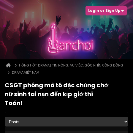
Login or Sign Up
HÓNG HỚT DRAMA | TIN NÓNG, VỤ VIỆC, GÓC NHÌN CỘNG ĐỒNG
DRAMA VIỆT NAM
CSGT phóng mô tô đặc chủng chở
nữ sinh tai nạn đến kịp giờ thi
Toán!