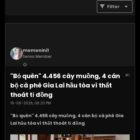
Filter
momonini1
Senior Member
Join Date:
Apr 2026
"Bỏ quên" 4.456 cây muồng, 4 cán
#1
Posts:
5399
bộ cà phê Gia Lai hầu tòa vì thất
thoát tỉ đồng
16-06-2026, 08:20 PM
"Bỏ quên" 4.456 cây muồng, 4 cán bộ cà phê Gia
Lai hầu tòa vì thất thoát tỉ đồng