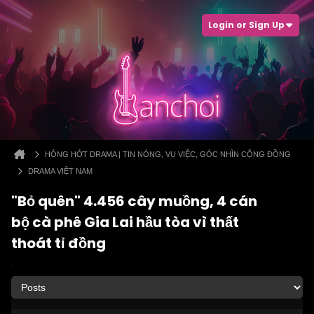
Login or Sign Up
HÓNG HỚT DRAMA | TIN NÓNG, VỤ VIỆC, GÓC NHÌN CỘNG ĐỒNG
DRAMA VIỆT NAM
"Bỏ quên" 4.456 cây muồng, 4 cán
bộ cà phê Gia Lai hầu tòa vì thất
thoát tỉ đồng