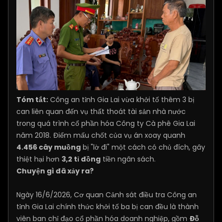
Tóm tắt:
Công an tỉnh Gia Lai vừa khởi tố thêm 3 bị
can liên quan đến vụ thất thoát tài sản nhà nước
trong quá trình cổ phần hóa Công ty Cà phê Gia Lai
năm 2018. Điểm mấu chốt của vụ án xoay quanh
4.456 cây muồng
bị "lờ đi" một cách có chủ đích, gây
thiệt hại hơn
3,2 tỉ đồng
tiền ngân sách.
Chuyện gì đã xảy ra?
Ngày 16/6/2026, Cơ quan Cảnh sát điều tra Công an
tỉnh Gia Lai chính thức khởi tố ba bị can đều là thành
viên ban chỉ đạo cổ phần hóa doanh nghiệp, gồm
Đỗ