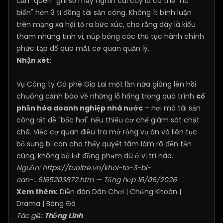
cần "quên" ghi sổ mấy nghìn cái cây là có thể "hô
biến" hơn 3 tỉ đồng tài sản công. Không ít bình luận
trên mạng xã hội tỏ ra bức xúc, cho rằng đây là kiểu
tham nhũng tinh vi, núp bóng các thủ tục hành chính
phức tạp để qua mắt cơ quan quản lý.
Nhận xét:
Vụ Công ty Cà phê Gia Lai một lần nữa gióng lên hồi
chuông cảnh báo về những lỗ hổng trong quá trình
cổ
phần hóa doanh nghiệp nhà nước
– nơi mà tài sản
công rất dễ "bốc hơi" nếu thiếu cơ chế giám sát chặt
chẽ. Việc cơ quan điều tra mở rộng vụ án và liên tục
bổ sung bị can cho thấy quyết tâm làm rõ đến tận
cùng, không bỏ lọt đồng phạm dù ở vị trí nào.
Nguồn:
https://tuoitre.vn/khoi-to-3-bi-
can-...6165203872.htm
— Tổng hợp 16/06/2026
Xem thêm:
Diễn đàn Dân Chơi
|
Chứng Khoán
|
Drama
|
Bóng Đá
Tác giả:
Thống Lĩnh