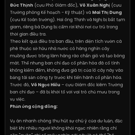
Đức Thịnh
(cựu Phó Giám đốc),
Võ Xuân Nghị
(cựu
Trưởng phòng Kế hoạch - Kỹ thuật) và
Mai Thị Dung
(cựu Kế toán trưởng). Hai ông Thịnh và Nghị bị bắt tạm
giam, riêng bà Dung bị cấm rời khỏi nơi cư trú trong
thời gian điều tra.
Theo kết quả điều tra ban đầu, trên diện tích vườn cà
phê thuộc sở hữu nhà nước có hàng nghìn cây
muồng được trồng làm hàng rào chắn gió và tạo bóng
mát. Thế nhưng ban chỉ đạo cổ phần hóa đã cố tình
không kiểm đếm, không đưa giá trị của lô cây này vào
bảng tài sản công ty trước khi tiến hành cổ phần hóa.
Trước đó,
Võ Ngọc Hiếu
– cựu Giám đốc kiêm Trưởng
ban chỉ đạo – đã bị khởi tố với vai trò chủ mưu trong
vụ việc.
Phản ứng cộng đồng:
Vụ án nhanh chóng thu hút sự chú ý của dư luận, đặc
biệt khi nhiều người không khỏi ngạc nhiên rằng chỉ