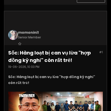
momonini1
Senior Member
Join Date:
Apr 2026
Sốc: Hàng loạt bị can vụ lừa "hợp
#1
Posts:
5399
đồng kỳ nghỉ" còn rất trẻ!
19-06-2026, 10:03 PM
Sốc: Hàng loạt bị can vụ lừa "hợp đồng kỳ nghỉ"
còn rất trẻ!