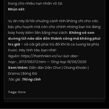
trọng cho nhiều nạn nhân vô tội.
Nhận xét:
Vụ án này là hồi chuông cảnh tỉnh không chỉ cho các
bậc phụ huynh mà còn cho chính những bạn trẻ đang
loay hoay kiếm tiền bằng mọi cách.
Không có con
đường tắt nào dẫn đến thành công mà không phải
trả giá
– và cái giá phải trả đôi khi là cả tương lai phía
trước. Hãy tỉnh táo, bạn nhé!
Nguồn:
https://thanhnien.vn/vu-lua-dao-
hop-...9173705372.htm
— Tổng hợp 19/06/2026
Xem thêm:
Diễn đàn Dân Chơi
|
Chứng Khoán
|
Drama
|
Bóng Đá
Tác giả:
Thống Lĩnh
Tags:
None