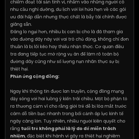
chiếm đoạt tài sản tinh vi, nhắm vào những người có
nhu cầu nghỉ dưỡng, du lịch với lời hứa hẹn về các gói
ưu đãi hấp dẫn nhưng thực chất là bẫy tài chính được
giăng sẵn.
Đáng lo ngại hơn, nhiều bị can bị cho là đã tham gia
vào đường dây này với vai trò chủ động, không chỉ đơn
thuần là bị lôi kéo hay thiếu nhận thức. Cơ quan điều
tra đang tiếp tục mở rộng vụ án để làm rõ toàn bộ
đường dây cũng như số lượng nạn nhân thực sự bị
thiệt hại.
Phản ứng cộng đồng:
Ngay khi thông tin được lan truyền, cộng đồng mạng
dậy sóng với hai luồng ý kiến trái chiều. Một bộ phận tỏ
ra thương cảm vì cho rằng giới trẻ dễ bị lóa mắt trước
cám dỗ tiền bạc nhanh trong bối cảnh áp lực kinh tế
ngày càng lớn. Tuy nhiên, nhiều người kiên quyết cho
rằng
tuổi trẻ không phải là lý do để miễn trách
nhiệm
, đặc biệt khi hành vi gây ra thiệt hại nghiêm