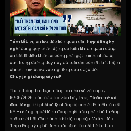
Tóm tắt:
Vụ án lừa đảo liên quan đến
hợp đồng kỳ
nghỉ
đang gây chấn động dư luận khi cơ quan công
an tiết lộ điều khiến ai cũng phải giật mình: nhiều bị
can trong đường dây này có tuổi đời còn rất trẻ, thậm
chí chỉ mới bước vào ngưỡng cửa cuộc đời.
Chuyện gì đang xảy ra?
Theo thông tin được công an chia sẻ vào ngày
19/06/2026, các điều tra viên bày tỏ sự
"trăn trở và
đau lòng"
khi phải xử lý những bị can ở độ tuổi còn rất
trẻ – những người lẽ ra đang ngồi trên ghế nhà trường
hoặc mới bắt đầu hành trình lập nghiệp. Vụ lừa đảo
"hợp đồng kỳ nghỉ" được xác định là một hình thức