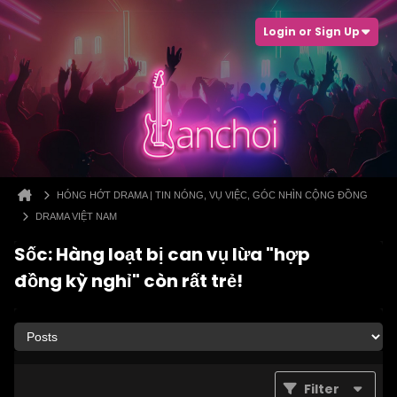
Login or Sign Up
HÓNG HỚT DRAMA | TIN NÓNG, VỤ VIỆC, GÓC NHÌN CỘNG ĐỒNG
DRAMA VIỆT NAM
Sốc: Hàng loạt bị can vụ lừa "hợp
đồng kỳ nghỉ" còn rất trẻ!
Filter