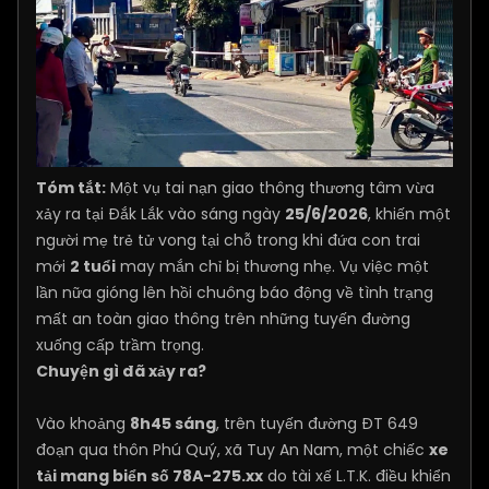
Tóm tắt:
Một vụ tai nạn giao thông thương tâm vừa
xảy ra tại Đắk Lắk vào sáng ngày
25/6/2026
, khiến một
người mẹ trẻ tử vong tại chỗ trong khi đứa con trai
mới
2 tuổi
may mắn chỉ bị thương nhẹ. Vụ việc một
lần nữa gióng lên hồi chuông báo động về tình trạng
mất an toàn giao thông trên những tuyến đường
xuống cấp trầm trọng.
Chuyện gì đã xảy ra?
Vào khoảng
8h45 sáng
, trên tuyến đường ĐT 649
đoạn qua thôn Phú Quý, xã Tuy An Nam, một chiếc
xe
tải mang biển số 78A-275.xx
do tài xế L.T.K. điều khiển