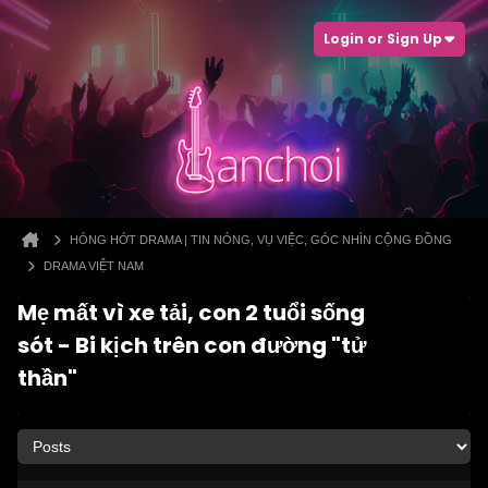
Login or Sign Up
HÓNG HỚT DRAMA | TIN NÓNG, VỤ VIỆC, GÓC NHÌN CỘNG ĐỒNG
DRAMA VIỆT NAM
Mẹ mất vì xe tải, con 2 tuổi sống
sót - Bi kịch trên con đường "tử
thần"