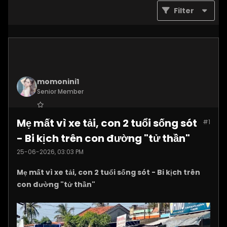
Filter
momonini1
Senior Member
Join Date:
Apr 2026
Mẹ mất vì xe tải, con 2 tuổi sống sót
#1
Posts:
5399
- Bi kịch trên con đường "tử thần"
25-06-2026, 03:03 PM
Mẹ mất vì xe tải, con 2 tuổi sống sót - Bi kịch trên
con đường "tử thần"