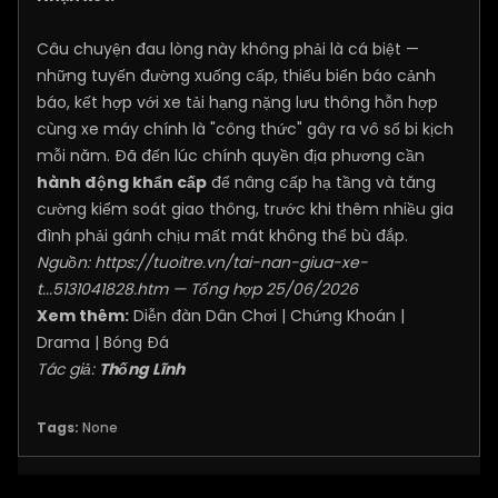
Câu chuyện đau lòng này không phải là cá biệt —
những tuyến đường xuống cấp, thiếu biển báo cảnh
báo, kết hợp với xe tải hạng nặng lưu thông hỗn hợp
cùng xe máy chính là "công thức" gây ra vô số bi kịch
mỗi năm. Đã đến lúc chính quyền địa phương cần
hành động khẩn cấp
để nâng cấp hạ tầng và tăng
cường kiểm soát giao thông, trước khi thêm nhiều gia
đình phải gánh chịu mất mát không thể bù đắp.
Nguồn:
https://tuoitre.vn/tai-nan-giua-xe-
t...5131041828.htm
— Tổng hợp 25/06/2026
Xem thêm:
Diễn đàn Dân Chơi
|
Chứng Khoán
|
Drama
|
Bóng Đá
Tác giả:
Thống Lĩnh
Tags:
None