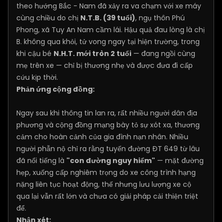
theo hướng Bắc - Nam đã xảy ra va chạm với xe máy
cùng chiều do chị
N.T.B. (39 tuổi)
, ngụ thôn Phú
Phong, xã Tuy An Nam cầm lái. Hậu quả đau lòng là chị
B. không qua khỏi, tử vong ngay tại hiện trường, trong
khi cậu bé
N.H.T. mới tròn 2 tuổi
— đang ngồi cùng
mẹ trên xe — chỉ bị thương nhẹ và được đưa đi cấp
cứu kịp thời.
Phản ứng cộng đồng:
Ngay sau khi thông tin lan ra, rất nhiều người dân địa
phương và cộng đồng mạng bày tỏ sự xót xa, thương
cảm cho hoàn cảnh của gia đình nạn nhân. Nhiều
người phẫn nộ chỉ ra rằng tuyến đường ĐT 649 từ lâu
đã nổi tiếng là
"con đường nguy hiểm"
— mặt đường
hẹp, xuống cấp nghiêm trọng do xe công trình hạng
nặng liên tục hoạt động, thế nhưng lưu lượng xe cộ
qua lại vẫn rất lớn và chưa có giải pháp cải thiện triệt
để.
Nhận xét: