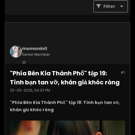
Filter
momonini1
Senior Member
Join Date:
Apr 2026
"Phía Bên Kia Thành Phố" tập 19:
#1
Posts:
5399
Tình bạn tan vỡ, khán giả khóc ròng
25-06-2026, 04:03 PM
"Phía Bên Kia Thành Phố" tập 19: Tình bạn tan vỡ,
khán giả khóc ròng