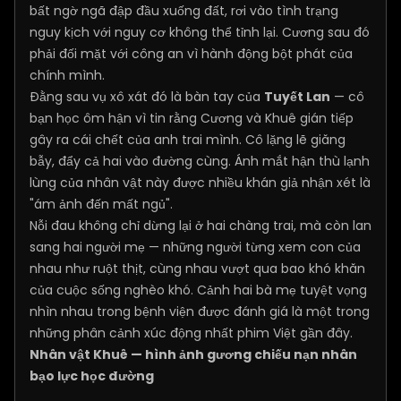
bất ngờ ngã đập đầu xuống đất, rơi vào tình trạng
nguy kịch với nguy cơ không thể tỉnh lại. Cương sau đó
phải đối mặt với công an vì hành động bột phát của
chính mình.
Đằng sau vụ xô xát đó là bàn tay của
Tuyết Lan
— cô
bạn học ôm hận vì tin rằng Cương và Khuê gián tiếp
gây ra cái chết của anh trai mình. Cô lặng lẽ giăng
bẫy, đẩy cả hai vào đường cùng. Ánh mắt hận thù lạnh
lùng của nhân vật này được nhiều khán giả nhận xét là
"ám ảnh đến mất ngủ".
Nỗi đau không chỉ dừng lại ở hai chàng trai, mà còn lan
sang hai người mẹ — những người từng xem con của
nhau như ruột thịt, cùng nhau vượt qua bao khó khăn
của cuộc sống nghèo khó. Cảnh hai bà mẹ tuyệt vọng
nhìn nhau trong bệnh viện được đánh giá là một trong
những phân cảnh xúc động nhất phim Việt gần đây.
Nhân vật Khuê — hình ảnh gương chiếu nạn nhân
bạo lực học đường