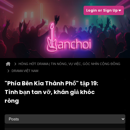
Login or Sign Up
HÓNG HỚT DRAMA | TIN NÓNG, VỤ VIỆC, GÓC NHÌN CỘNG ĐỒNG
DRAMA VIỆT NAM
"Phía Bên Kia Thành Phố" tập 19:
Tình bạn tan vỡ, khán giả khóc
ròng