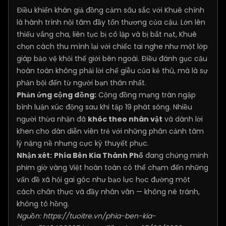
Điều khiến khán giả đồng cảm sâu sắc với Khuê chính
là hành trình nội tâm đầy tổn thương của cậu. Lớn lên
thiếu vắng cha, liên tục bị cô lập và bị bắt nạt, Khuê
chọn cách thu mình lại với chiếc tai nghe như một lớp
giáp bảo vệ khỏi thế giới bên ngoài. Điều đánh gục cậu
hoàn toàn không phải lời chế giễu của kẻ thù, mà là sự
phản bội đến từ người bạn thân nhất.
Phản ứng cộng đồng:
Cộng đồng mạng tràn ngập
bình luận xúc động sau khi tập 19 phát sóng. Nhiều
người thừa nhận đã
khóc theo nhân vật
và dành lời
khen cho dàn diễn viên trẻ với những phân cảnh tâm
lý nặng nề nhưng cực kỳ thuyết phục.
Nhận xét:
Phía Bên Kia Thành Phố
đang chứng minh
phim giờ vàng Việt hoàn toàn có thể chạm đến những
vấn đề xã hội gai góc như bạo lực học đường một
cách chân thực và đầy nhân văn — không né tránh,
không tô hồng.
Nguồn:
https://tuoitre.vn/phia-ben-kia-