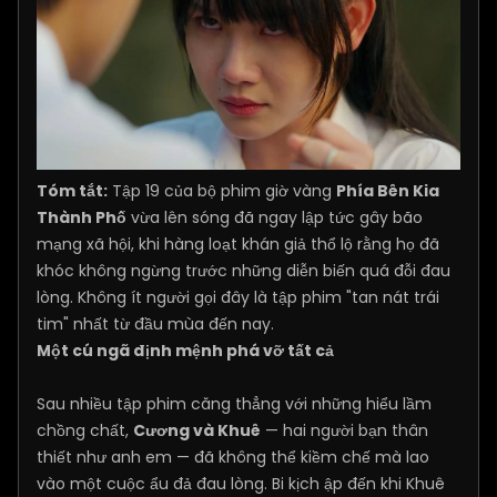
Tóm tắt:
Tập 19 của bộ phim giờ vàng
Phía Bên Kia
Thành Phố
vừa lên sóng đã ngay lập tức gây bão
mạng xã hội, khi hàng loạt khán giả thổ lộ rằng họ đã
khóc không ngừng trước những diễn biến quá đỗi đau
lòng. Không ít người gọi đây là tập phim "tan nát trái
tim" nhất từ đầu mùa đến nay.
Một cú ngã định mệnh phá vỡ tất cả
Sau nhiều tập phim căng thẳng với những hiểu lầm
chồng chất,
Cương và Khuê
— hai người bạn thân
thiết như anh em — đã không thể kiềm chế mà lao
vào một cuộc ẩu đả đau lòng. Bi kịch ập đến khi Khuê