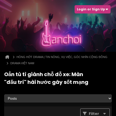
Login or Sign Up
HÓNG HỚT DRAMA | TIN NÓNG, VỤ VIỆC, GÓC NHÌN CỘNG ĐỒNG
DRAMA VIỆT NAM
Oẳn tù tì giành chỗ đỗ xe: Màn
"đấu trí" hài hước gây sốt mạng
Filter