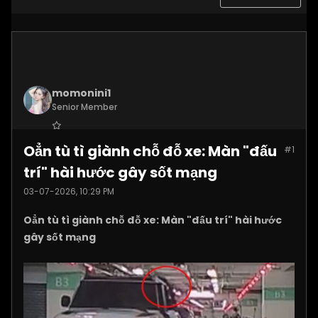
momonini1
Senior Member
Join Date:
Apr 2026
Oẳn tù tì giành chỗ đỗ xe: Màn "đấu
#1
Posts:
5399
trí" hài hước gây sốt mạng
03-07-2026, 10:29 PM
Oẳn tù tì giành chỗ đỗ xe: Màn "đấu trí" hài hước
gây sốt mạng