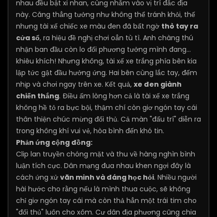
nhau đều bật xi nhan, cùng nhắm vào vị trí đắc địa
này. Căng thẳng tưởng như không thể tránh khỏi, thế
nhưng tài xế chiếc xe màu đen đã bất ngờ
thò tay ra
cửa sổ
, ra hiệu đề nghị chơi oẳn tù tì. Anh chàng thú
nhận ban đầu còn lo đối phương tưởng mình đang...
khiêu khích! Nhưng không, tài xế xe trắng phía bên kia
lập tức gật đầu hưởng ứng. Hai bên cùng lắc tay, đếm
nhịp và chơi ngay trên xe. Kết quả,
xe đen giành
chiến thắng
. Điều ấm lòng hơn cả là tài xế xe trắng
không hề tỏ ra bực bội, thậm chí còn giơ ngón tay cái
thân thiện chúc mừng đối thủ. Cả màn "đấu trí" diễn ra
trong không khí vui vẻ, hòa bình đến khó tin.
Phản ứng cộng đồng:
Clip lan truyền chóng mặt và thu về hàng nghìn bình
luận tích cực. Dân mạng đua nhau khen ngợi đây là
cách ứng xử
văn minh và đáng học hỏi
. Nhiều người
hài hước cho rằng nếu là mình thua cuộc, sẽ không
chỉ giơ ngón tay cái mà còn thả hẳn một trái tim cho
"đối thủ" luôn cho xôm. Cư dân địa phương cũng chia