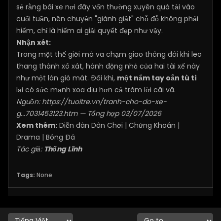
sẻ rằng bãi xe nơi đây vốn thường xuyên quá tải vào
cuối tuần, nên chuyện "giành giật" chỗ đỗ không phải
hiếm, chỉ là hiếm ai giải quyết đẹp như vậy.
Nhận xét:
Trong một thế giới mà va chạm giao thông đôi khi leo
thang thành xô xát, hành động nhỏ của hai tài xế này
như một làn gió mát. Đôi khi,
một nắm tay oẳn tù tì
lại có sức mạnh xoa dịu hơn cả trăm lời cãi vã.
Nguồn:
https://tuoitre.vn/tranh-cho-do-xe-
g...7031453123.htm
— Tổng hợp 03/07/2026
Xem thêm:
Diễn đàn Dân Chơi
|
Chứng Khoán
|
Drama
|
Bóng Đá
Tác giả:
Thống Lĩnh
Tags:
None