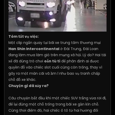
Tóm tắt vụ việc:
Một clip ngắn quay tại bãi xe trung tâm thương mại
Han Shin Intercontinental
ở Đài Trung, Đài Loan
đang làm mưa làm gió trên mạng xã hội. Lý do? Hai tài
xế đã dùng trò chơi
oẳn tù tì
để phân định ai được
quyền đỗ vào chiếc slot cuối cùng còn trống, thay vì
gây ra một màn cãi vã ầm ĩ như bao vụ tranh chấp
chỗ đỗ xe khác.
Chuyện gì đã xảy ra?
Câu chuyện bắt đầu khi một chiếc SUV trắng vừa rời đi,
để lại đúng một chỗ trống trong bãi xe gần kín chỗ.
Cùng thời điểm đó, hai chiếc ô tô từ hai hướng đối