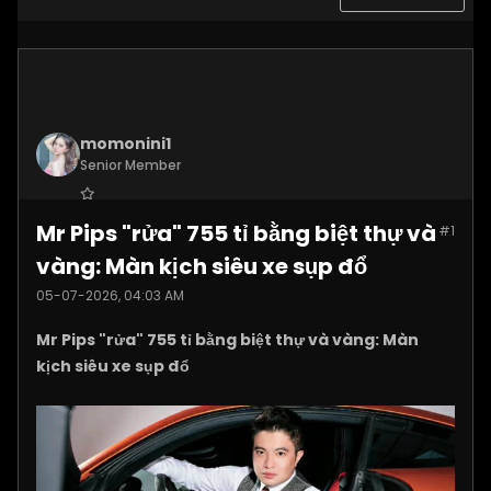
momonini1
Senior Member
Join Date:
Apr 2026
Mr Pips "rửa" 755 tỉ bằng biệt thự và
#1
Posts:
5399
vàng: Màn kịch siêu xe sụp đổ
05-07-2026, 04:03 AM
Mr Pips "rửa" 755 tỉ bằng biệt thự và vàng: Màn
kịch siêu xe sụp đổ