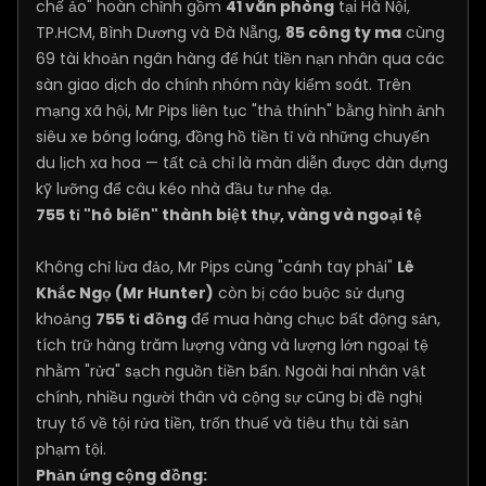
chế ảo" hoàn chỉnh gồm
41 văn phòng
tại Hà Nội,
TP.HCM, Bình Dương và Đà Nẵng,
85 công ty ma
cùng
69 tài khoản ngân hàng để hút tiền nạn nhân qua các
sàn giao dịch do chính nhóm này kiểm soát. Trên
mạng xã hội, Mr Pips liên tục "thả thính" bằng hình ảnh
siêu xe bóng loáng, đồng hồ tiền tỉ và những chuyến
du lịch xa hoa — tất cả chỉ là màn diễn được dàn dựng
kỹ lưỡng để câu kéo nhà đầu tư nhẹ dạ.
755 tỉ "hô biến" thành biệt thự, vàng và ngoại tệ
Không chỉ lừa đảo, Mr Pips cùng "cánh tay phải"
Lê
Khắc Ngọ (Mr Hunter)
còn bị cáo buộc sử dụng
khoảng
755 tỉ đồng
để mua hàng chục bất động sản,
tích trữ hàng trăm lượng vàng và lượng lớn ngoại tệ
nhằm "rửa" sạch nguồn tiền bẩn. Ngoài hai nhân vật
chính, nhiều người thân và cộng sự cũng bị đề nghị
truy tố về tội rửa tiền, trốn thuế và tiêu thụ tài sản
phạm tội.
Phản ứng cộng đồng: