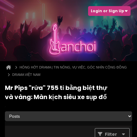
Login or Sign Up
HÓNG HỚT DRAMA | TIN NÓNG, VỤ VIỆC, GÓC NHÌN CỘNG ĐỒNG
DRAMA VIỆT NAM
Mr Pips "rửa" 755 tỉ bằng biệt thự
và vàng: Màn kịch siêu xe sụp đổ
Filter