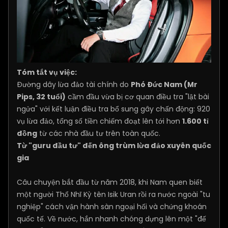
Tóm tắt vụ việc:
Đường dây lừa đảo tài chính do
Phó Đức Nam (Mr
Pips, 32 tuổi)
cầm đầu vừa bị cơ quan điều tra "lật bài
ngửa" với kết luận điều tra bổ sung gây chấn động: 920
vụ lừa đảo, tổng số tiền chiếm đoạt lên tới hơn
1.600 tỉ
đồng
từ các nhà đầu tư trên toàn quốc.
Từ "guru đầu tư" đến ông trùm lừa đảo xuyên quốc
gia
Câu chuyện bắt đầu từ năm 2018, khi Nam quen biết
một người Thổ Nhĩ Kỳ tên Isik Uran rồi ra nước ngoài "tu
nghiệp" cách vận hành sàn ngoại hối và chứng khoán
quốc tế. Về nước, hắn nhanh chóng dựng lên một "đế