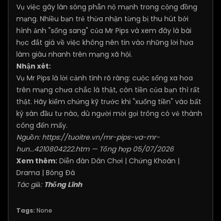
Vụ việc gây làn sóng phẫn nộ mạnh trong cộng đồng
mạng. Nhiều bạn trẻ thừa nhận từng bị thu hút bởi
hình ảnh "sống sang" của Mr Pips và xem đây là bài
học đắt giá về việc không nên tin vào những lời hứa
làm giàu nhanh trên mạng xã hội.
Nhận xét:
Vụ Mr Pips là lời cảnh tỉnh rõ ràng: cuộc sống xa hoa
trên mạng chưa chắc là thật, còn tiền của bạn thì rất
thật. Hãy kiểm chứng kỹ trước khi "xuống tiền" vào bất
kỳ sàn đầu tư nào, dù người mời gọi trông có vẻ thành
công đến mấy.
Nguồn:
https://tuoitre.vn/mr-pips-va-mr-
hun...4210804222.htm
— Tổng hợp 05/07/2026
Xem thêm:
Diễn đàn Dân Chơi
|
Chứng Khoán
|
Drama
|
Bóng Đá
Tác giả:
Thống Lĩnh
Tags:
None