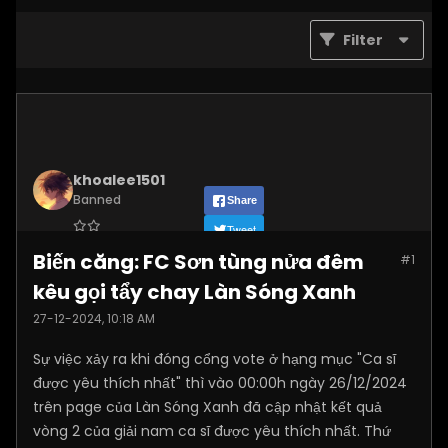
Filter
khoalee1501
Banned
Share
Tweet
Join Date:
Dec 2024
Biến căng: FC Sơn tùng nửa đêm
#1
Posts:
5577
kêu gọi tẩy chay Làn Sóng Xanh
27-12-2024, 10:18 AM
Sự việc xảy ra khi đóng cổng vote ở hạng mục "Ca sĩ
được yêu thích nhất" thì vào 00:00h ngày 26/12/2024
trên page của Làn Sóng Xanh đã cập nhật kết quả
vòng 2 của giải nam ca sĩ được yêu thích nhất. Thứ