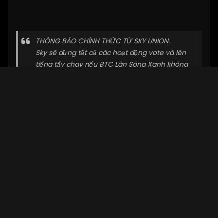
THÔNG BÁO CHÍNH THỨC TỪ SKY UNION:
Sky sẽ dừng tất cả các hoạt động vote và lên
tiếng tẩy chay nếu BTC
Làn Sóng Xanh
không
cho Sky câu giải thích rõ về việc thay đổi phương
thức vote mà không thông báo trước.
Tại sao đợi đến khi Sơn Tùng M-TP rớt xuống
hạng 3 thì BTC mới thay đổi và yêu cầu xác thực
số điện thoại? Từ đầu sao không làm như vậy để
kiểm soát?
Không muốn nghĩ nhưng thật sự BTC LSX đang
khiến chúng tôi nghĩ đến nhiều điều không đẹp!
Được biết khi quy đổi ra với 2k/vote thì để vào được
top 5 của Làn Sóng Xanh mỗi FC đã phải bỏ ra hơn 200
triệu. Vòng 3 của LSX sẽ được bắt đầu vào lúc 20:00h
26/12/2024 và chính thức đóng cổng bình chọn vào