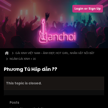
Login or Sign Up
GÁI XINH VIỆT NAM – ẢNH ĐẸP, HOT GIRL, NHÂN VẬT NỔI BẬT
NGẮM GÁI XINH + 16
Phương Tú Hấp dẫn ??
This topic is closed.
Posts