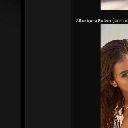
2.
Barbara Palvin
(sinh n