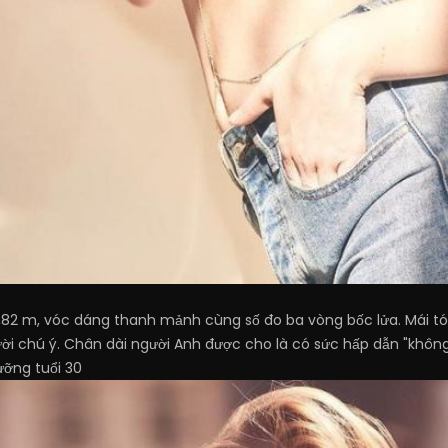
 1,82 m, vóc dáng thanh mảnh cùng số đo ba vòng bốc lửa. Mái t
 chú ý. Chân dài người Anh được cho là có sức hấp dẫn "không p
ưỡng tuổi 30