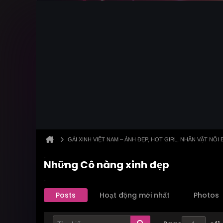
GÁI XINH VIỆT NAM – ẢNH ĐẸP, HOT GIRL, NHÂN VẬT NỔI 
Những Cô nàng xinh đẹp
Posts
Hoạt động mới nhất
Photos