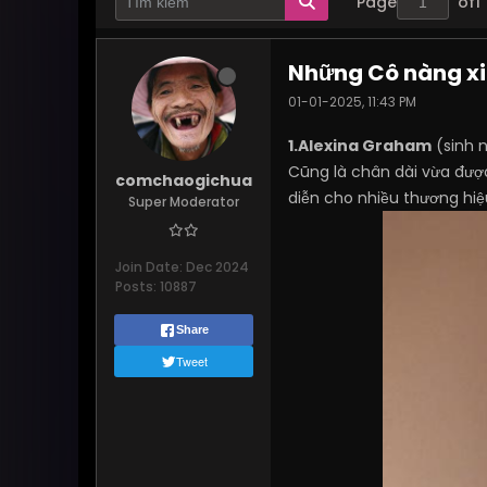
Page
of
1
Những Cô nàng x
01-01-2025, 11:43 PM
1.Alexina Graham
(sinh 
Cũng là chân dài vừa được
comchaogichua
diễn cho nhiều thương hiệ
Super Moderator
Join Date:
Dec 2024
Posts:
10887
Share
Tweet