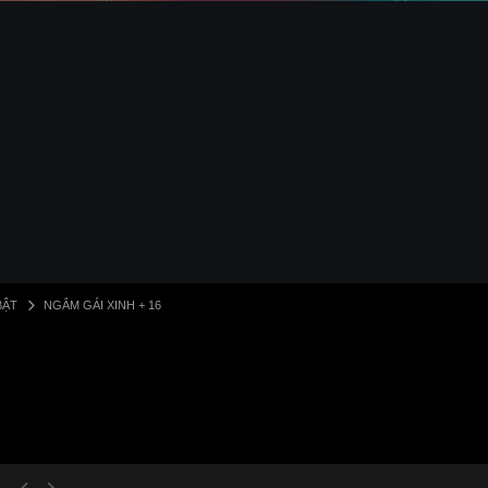
BẬT
NGẮM GÁI XINH + 16