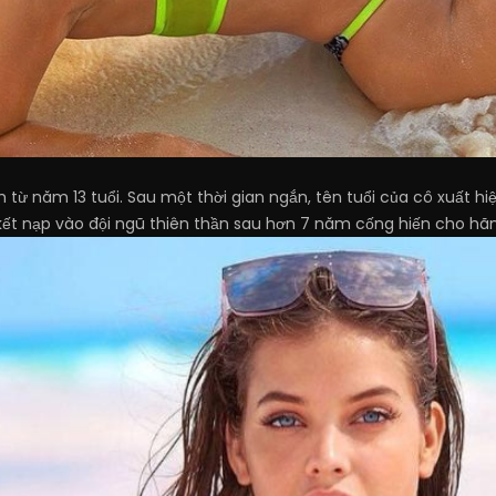
từ năm 13 tuổi. Sau một thời gian ngắn, tên tuổi của cô xuất hiệ
ết nạp vào đội ngũ thiên thần sau hơn 7 năm cống hiến cho hãng 