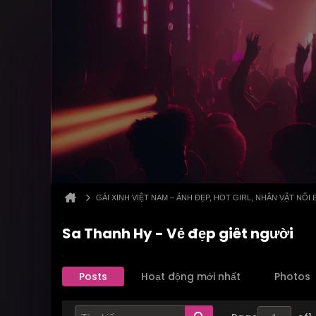
GÁI XINH VIỆT NAM – ẢNH ĐẸP, HOT GIRL, NHÂN VẬT NỔI 
Sa Thanh Hy - Vẻ đẹp giêt người
Posts
Hoạt động mới nhất
Photos