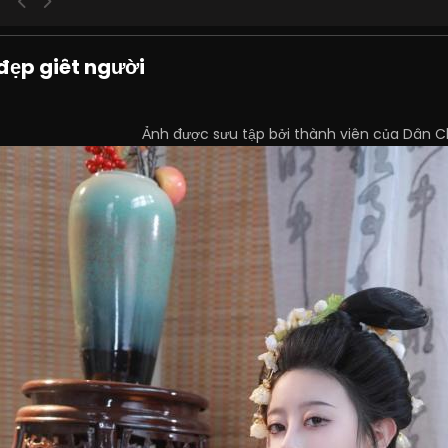
đẹp giêt người
Ảnh được sưu tập bởi thành viên của Dân C