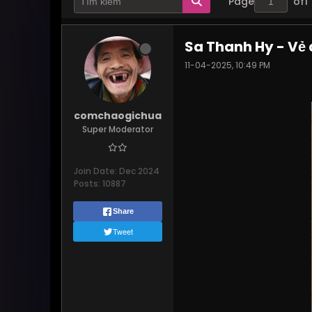
Page
of
1
Sa Thanh Hy - Vẻ 
11-04-2025, 10:49 PM
comchaogichua
Super Moderator
Join Date:
Dec 2024
Posts:
10887
Share
Tweet