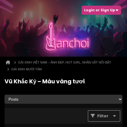
Login or Sign Up
GÁI XINH VIỆT NAM – ẢNH ĐẸP, HOT GIRL, NHÂN VẬT NỔI BẬT
GÁI XINH MƯỜI TÁM
Vũ Khắc Kỷ – Màu vàng tươi
Filter