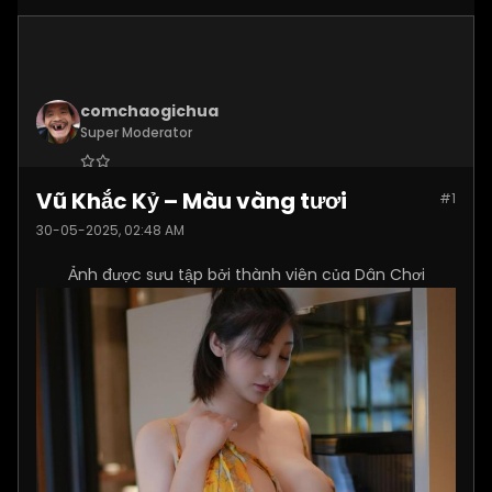
comchaogichua
Super Moderator
Join Date:
Dec 2024
Vũ Khắc Kỷ – Màu vàng tươi
#1
Posts:
10887
30-05-2025, 02:48 AM
Ảnh được sưu tập bởi thành viên của Dân Chơi