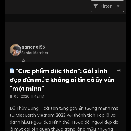
Filter
danchoi95
Senior Member
Join Date:
Nov 2025
"Cực phẩm độc thân": Gái xinh
#1
Posts:
2260
đẹp đến mức không ai tin cô ấy vẫn
"một mình"
11-06-2026, 11:42 PM
Đỗ Thùy Dung – cái tên từng gây ấn tượng mạnh mẽ
tại Miss Earth Vietnam 2023 với thành tích Top 10 và
danh hiệu Người đẹp Hình thể. Trước đó, người đẹp đã
là một cái tên quen thuộc trong làng mẫu, thường