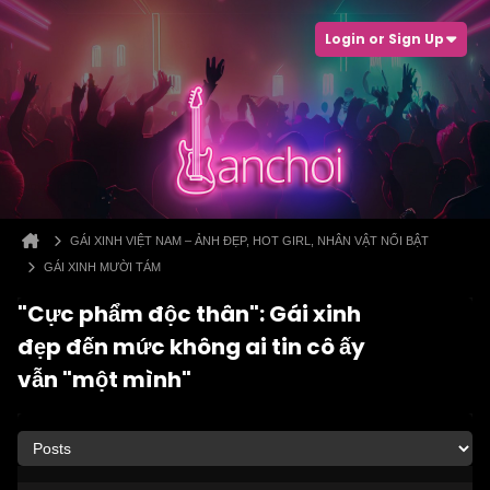
Login or Sign Up
GÁI XINH VIỆT NAM – ẢNH ĐẸP, HOT GIRL, NHÂN VẬT NỔI BẬT
GÁI XINH MƯỜI TÁM
"Cực phẩm độc thân": Gái xinh
đẹp đến mức không ai tin cô ấy
vẫn "một mình"