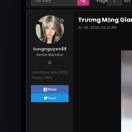
Page
of
1
Trương Mộng Giang
15-06-2026, 04:24 PM
tungnguyen88
Senior Member
Join Date:
Nov 2025
Posts:
3619
Share
Tweet