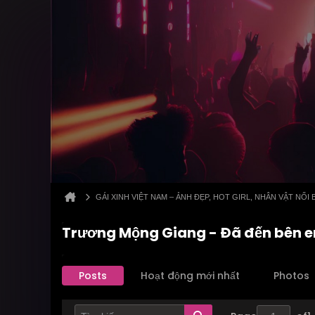
GÁI XINH VIỆT NAM – ẢNH ĐẸP, HOT GIRL, NHÂN VẬT NỔI 
Trương Mộng Giang - Đã đến bên em
Posts
Hoạt động mới nhất
Photos