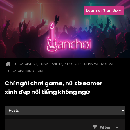
Login or Sign Up
GÁI XINH VIỆT NAM – ẢNH ĐẸP, HOT GIRL, NHÂN VẬT NỔI BẬT
GÁI XINH MƯỜI TÁM
Chỉ ngồi chơi game, nữ streamer
xinh đẹp nổi tiếng không ngờ
Filter