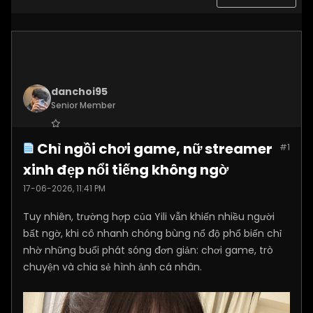
danchoi95
Senior Member
Join Date:
Nov 2025
Chỉ ngồi chơi game, nữ streamer
#1
Posts:
2234
xinh đẹp nổi tiếng không ngờ
17-06-2026, 11:41 PM
Tuy nhiên, trường hợp của Yili vẫn khiến nhiều người
bất ngờ, khi cô nhanh chóng bùng nổ độ phổ biến chỉ
nhờ những buổi phát sóng đơn giản: chơi game, trò
chuyện và chia sẻ hình ảnh cá nhân.