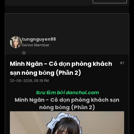
tungnguyen88
Senior Member
Join Date:
Nov 2025
Minh Ngân - Cô dọn phòng khách
#1
Posts:
3619
sạn nóng bỏng (Phần 2)
20-06-2026, 06:19 PM
Sưu tầm bởi danchoi.com
Minh Ngân - Cô dọn phòng khách sạn
nóng bỏng (Phần 2)