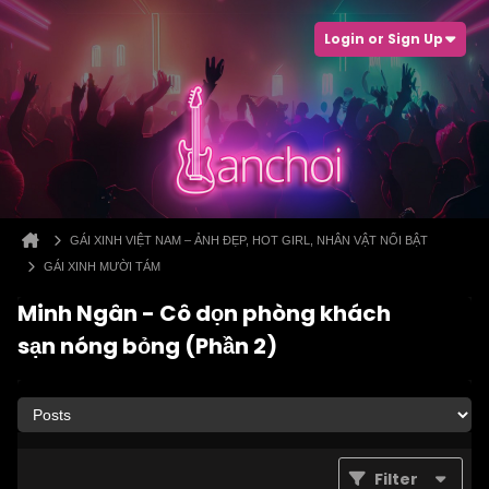
Login or Sign Up
GÁI XINH VIỆT NAM – ẢNH ĐẸP, HOT GIRL, NHÂN VẬT NỔI BẬT
GÁI XINH MƯỜI TÁM
Minh Ngân - Cô dọn phòng khách
sạn nóng bỏng (Phần 2)
Filter