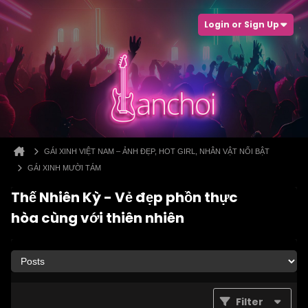
Login or Sign Up
GÁI XINH VIỆT NAM – ẢNH ĐẸP, HOT GIRL, NHÂN VẬT NỔI BẬT
GÁI XINH MƯỜI TÁM
Thế Nhiên Kỳ - Vẻ đẹp phồn thực
hòa cùng với thiên nhiên
Filter