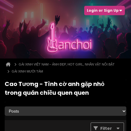
Login or Sign Up
GÁI XINH VIỆT NAM – ẢNH ĐẸP, HOT GIRL, NHÂN VẬT NỔI BẬT
GÁI XINH MƯỜI TÁM
Cao Tương - Tình cờ anh gặp nhỏ
trong quán chiều quen quen
Filter