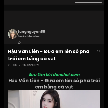
tungnguyen88
Senior Member
Join Date:
Nov 2025
Hậu Văn Liên - Đưa em lên sô pha
#1
Posts:
3619
trói em bằng cà vạt
29-06-2026, 09:10 PM
Sưu tầm bởi danchoi.com
Hậu Văn Liên - Đưa em lên sô pha trói
em bằng cà vạt