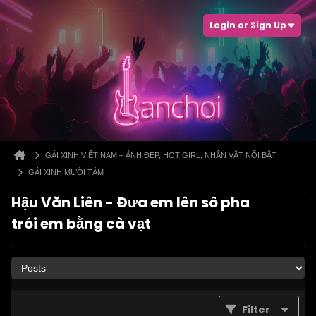
Login or Sign Up
GÁI XINH VIỆT NAM – ẢNH ĐẸP, HOT GIRL, NHÂN VẬT NỔI BẬT
GÁI XINH MƯỜI TÁM
Hậu Văn Liên - Đưa em lên sô pha
trói em bằng cà vạt
Filter