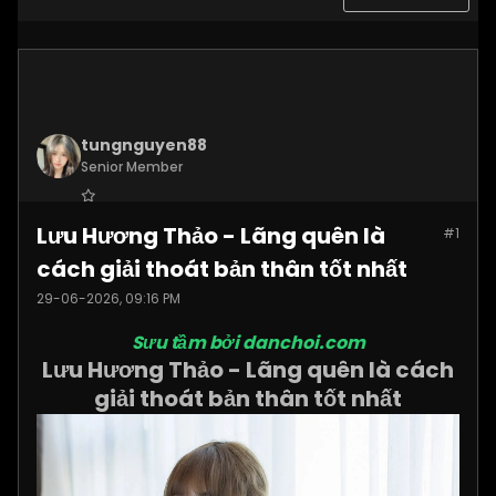
tungnguyen88
Senior Member
Join Date:
Nov 2025
Lưu Hương Thảo - Lãng quên là
#1
Posts:
3619
cách giải thoát bản thân tốt nhất
29-06-2026, 09:16 PM
Sưu tầm bởi danchoi.com
Lưu Hương Thảo - Lãng quên là cách
giải thoát bản thân tốt nhất