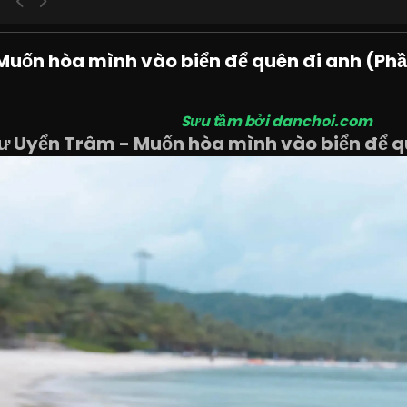
uốn hòa mình vào biển để quên đi anh (Phầ
Sưu tầm bởi danchoi.com
ư Uyển Trâm - Muốn hòa mình vào biển để qu