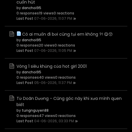
cuốn hút
by
danchoi95
0 responses
19 views
0 reactions
Last Post
07-06-2026, 11:07 PM
Có ai muốn đi bơi cùng tụi em không ?! 😋😚
by
danchoi95
0 responses
20 views
0 reactions
Last Post
07-06-2026, 11:05 PM
Vòng 1 siêu khủng của hot girl 2001
by
danchoi95
0 responses
40 views
0 reactions
Last Post
05-06-2026, 11:37 PM
Từ Doãn Dương - Cũng góc này khi xưa mình quen
biết
by
tungnguyen88
0 responses
47 views
0 reactions
Last Post
04-06-2026, 03:33 PM