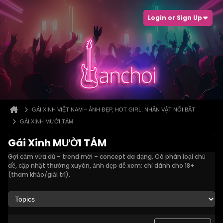
Login or Sign Up
GÁI XINH VIỆT NAM – ẢNH ĐẸP, HOT GIRL, NHÂN VẬT NỔI BẬT
GÁI XINH MƯỜI TÁM
Gái Xinh MƯỜI TÁM
Gợi cảm vừa đủ – trend mới – concept đa dạng. Có phân loại chủ
đề, cập nhật thường xuyên, ảnh đẹp dễ xem; chỉ dành cho 18+
(tham khảo/giải trí).