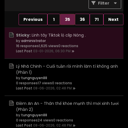
Filter
Previous
1
35
36
71
Next
Sticky:
Linh tây Tiktok lộ clip Nóng .
by
administrator
16 responses
1,625 views
0 reactions
Last Post
03-01-2026, 06:30 PM
Lý Nhã Chinh - Cuối tuần rồi mình làm tí không anh
(Phần 1)
by
tungnguyen88
0 responses
17 views
0 reactions
Last Post
08-06-2026, 02:48 PM
Điềm An An - Thân thể khỏe mạnh thì mới xinh tươi
(Phần 2)
by
tungnguyen88
0 responses
24 views
0 reactions
Last Post
08-06-2026, 02:48 PM