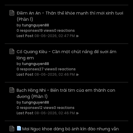
Điềm An An - Thân thể khỏe mạnh thì mới xinh tươi
(Phần 1)
by
tungnguyen88
0 responses
19 views
0 reactions
Last Post
08-06-2026, 02:47 PM
Cố Quang Kiều - Cần một chút nắng để sưởi ấm
lòng em
by
tungnguyen88
0 responses
27 views
0 reactions
Last Post
08-06-2026, 02:46 PM
Bạch Hồng Nhi - Biến trái tim của em thành con
đường (Phần 1)
by
tungnguyen88
0 responses
12 views
0 reactions
Last Post
08-06-2026, 02:46 PM
Mai Ngọc khoe dáng bộ ảnh kín đáo nhưng vẫn