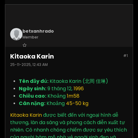
betxanhrado
Member
Join Date:
Apr 2025
Kitaoka Karin
#1
Posts:
59
25-11-2025, 12:43 AM
Tên đầy đủ:
Kitaoka Karin (北岡 佳琳)
Ngày sinh:
9 tháng 12,
1996
Chiều cao:
Khoảng
1m58
Cân nặng:
Khoảng
45-50 kg
Kitaoka Karin
được biết đến với ngoại hình dễ
thương, làn da sáng và phong cách diễn xuất tự
nhiên. Cô nhanh chóng chiếm được sự yêu thích
của người hâm mộ nhờ vẻ ngoài xinh đẹp và