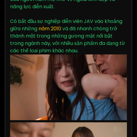
năng lực diễn xuất.
Cô bắt đầu sự nghiệp diễn viên JAV vào khoảng
giữa những
năm 2010
và đã nhanh chóng trở
thành một trong những gương mặt nổi bật
trong ngành này, với nhiều sản phẩm đa dạng từ
các thể loại phim khác nhau.