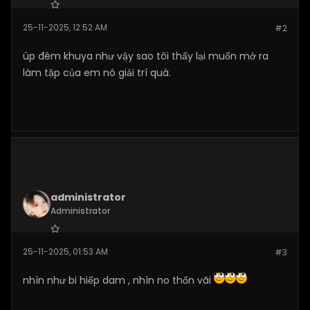
Join Date:
Apr 2025
25-11-2025, 12:52 AM
#2
Posts:
59
úp đêm khuya như vậy sao tôi thấy lại muốn mở ra
làm tập của em nó giải trí quá.
administrator
Administrator
Join Date:
Nov 2024
25-11-2025, 01:53 AM
#3
Posts:
520
nhìn như bi hiếp dam , nhìn no thốn vãi