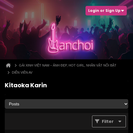
Login or Sign Up
GÁI XINH VIỆT NAM – ẢNH ĐẸP, HOT GIRL, NHÂN VẬT NỔI BẬT
DIỄN VIÊN AV
Kitaoka Karin
Filter