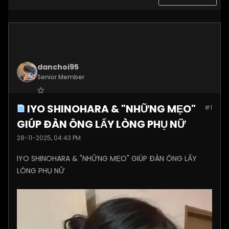
danchoi95
Senior Member
Join Date:
Nov 2025
IYO SHINOHARA & "NHỮNG MẸO"
#1
Posts:
2290
GIÚP ĐÀN ÔNG LẤY LÒNG PHỤ NỮ
28-11-2025, 04:43 PM
IYO SHINOHARA & "NHỮNG MẸO" GIÚP ĐÀN ÔNG LẤY
LÒNG PHỤ NỮ