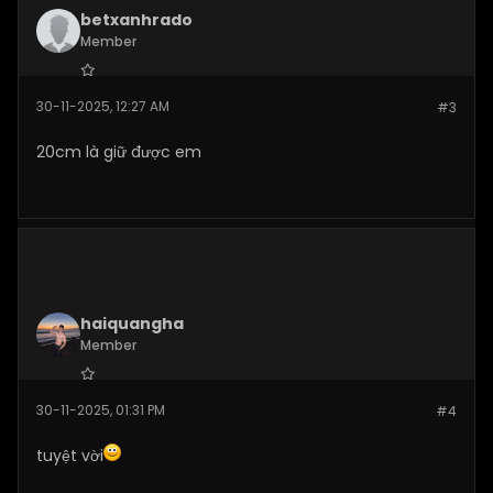
betxanhrado
Member
Join Date:
Apr 2025
30-11-2025, 12:27 AM
#3
Posts:
59
20cm là giữ được em
haiquangha
Member
Join Date:
Oct 2025
30-11-2025, 01:31 PM
#4
Posts:
94
tuyệt vời