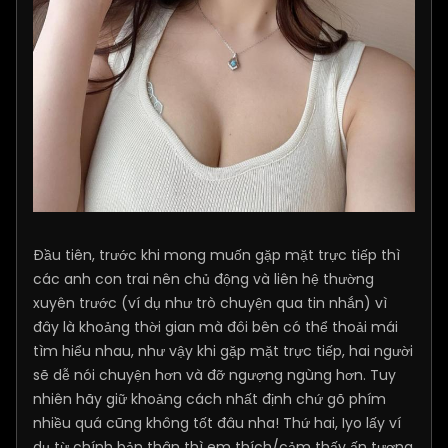
Đầu tiên, trước khi mong muốn gặp mặt trực tiếp thì
các anh con trai nên chủ động và liên hệ thường
xuyên trước (ví dụ như trò chuyện qua tin nhắn) vì
đây là khoảng thời gian mà đôi bên có thể thoải mái
tìm hiểu nhau, như vậy khi gặp mặt trực tiếp, hai người
sẽ dễ nói chuyện hơn và đỡ ngượng ngùng hơn. Tuy
nhiên hãy giữ khoảng cách nhất định chứ gõ phím
nhiều quá cũng không tốt đâu nha! Thứ hai, Iyo lấy ví
dụ từ chính bản thân thì em thích/cảm thấy ấn tượng