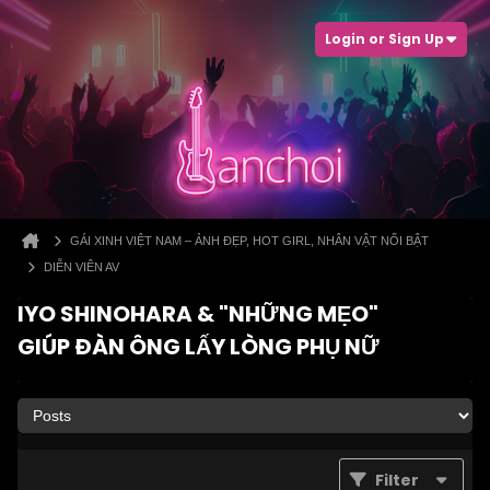
Login or Sign Up
GÁI XINH VIỆT NAM – ẢNH ĐẸP, HOT GIRL, NHÂN VẬT NỔI BẬT
DIỄN VIÊN AV
IYO SHINOHARA & "NHỮNG MẸO"
GIÚP ĐÀN ÔNG LẤY LÒNG PHỤ NỮ
Filter