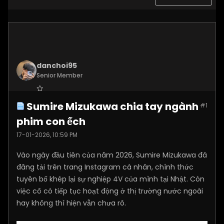
danchoi95
Senior Member
Join Date:
Nov 2025
Sumire Mizukawa chia tay ngành
#1
Posts:
2260
phim con ếch
17-01-2026, 10:59 PM
Vào ngày đầu tiên của năm 2026, Sumire Mizukawa đã
đăng tải trên trang Instagram cá nhân, chính thức
tuyên bố khép lại sự nghiệp 4V của mình tại Nhật. Còn
việc cô có tiếp tục hoạt động ở thị trường nước ngoài
hay không thì hiện vẫn chưa rõ.