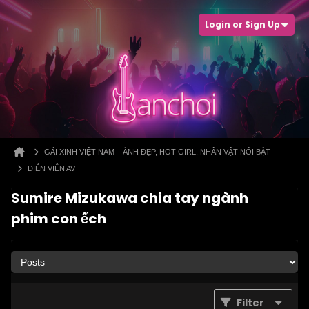
Login or Sign Up
GÁI XINH VIỆT NAM – ẢNH ĐẸP, HOT GIRL, NHÂN VẬT NỔI BẬT
DIỄN VIÊN AV
Sumire Mizukawa chia tay ngành
phim con ếch
Filter