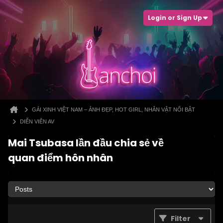
Login or Sign Up
GÁI XINH VIỆT NAM – ẢNH ĐẸP, HOT GIRL, NHÂN VẬT NỔI BẬT
DIỄN VIÊN AV
Mai Tsubasa lần đầu chia sẻ về
quan điểm hôn nhân
Filter