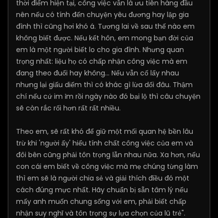
thời điểm hiện tại, công việc vẫn là ưu tiên hàng đầu
nên nếu có tính đến chuyện yêu đương hay lập gia
đình thì cũng hơi khó á. Tương lai về sau thế nào em
không biết được. Nếu kết hôn, em mong bạn đời của
em là một người biết lo cho gia đình. Nhưng quan
trọng nhất: liệu họ có chấp nhận công việc mà em
đang theo đuổi hay không... Nếu vẫn cố lấy nhau
nhưng lại giấu diếm thì có khác gì lừa dối đâu. Thậm
chí nếu cứ im ỉm rồi ngày nào đó bại lộ thì câu chuyện
sẽ còn rắc rối hơn rất rất nhiều.
Theo em, sẽ rất khó để giữ một mối quan hệ bền lâu
trừ khi 'người ấy' hiểu tính chất công việc của em và
đôi bên cũng phải tôn trọng lẫn nhau nữa. Xa hơn, nếu
con cái em biết về công việc mà mẹ chúng từng làm
thì em sẽ là người chia sẻ và giải thích điều đó một
cách đúng mực nhất. Hãy chuẩn bị sẵn tâm lý nếu
mấy anh muốn chung sống với em, phải biết chấp
nhận suy nghĩ và tôn trọng sự lựa chọn của lũ trẻ".