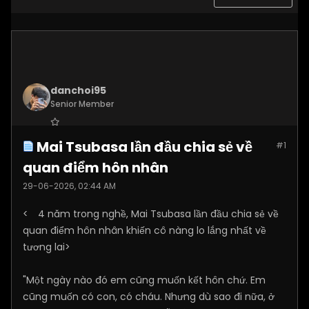
danchoi95
Senior Member
Join Date:
Nov 2025
Mai Tsubasa lần đầu chia sẻ về
#1
Posts:
2317
quan điểm hôn nhân
29-06-2026, 02:44 AM
<
4 năm trong nghề, Mai Tsubasa lần đầu chia sẻ về
quan điểm hôn nhân khiến cô nàng lo lắng nhất về
tương lai>
"Một ngày nào đó em cũng muốn kết hôn chứ. Em
cũng muốn có con, có cháu. Nhưng dù sao đi nữa, ở