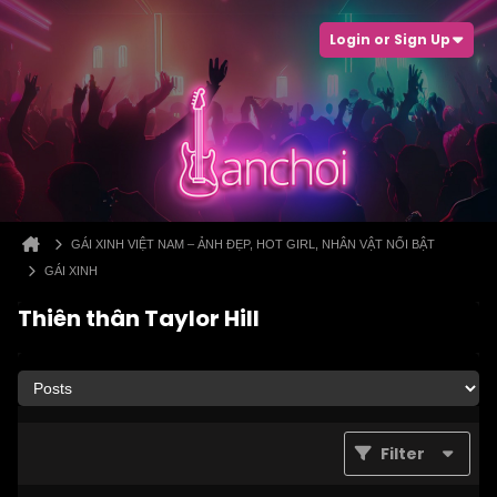
Login or Sign Up
GÁI XINH VIỆT NAM – ẢNH ĐẸP, HOT GIRL, NHÂN VẬT NỔI BẬT
GÁI XINH
Thiên thân Taylor Hill
Filter