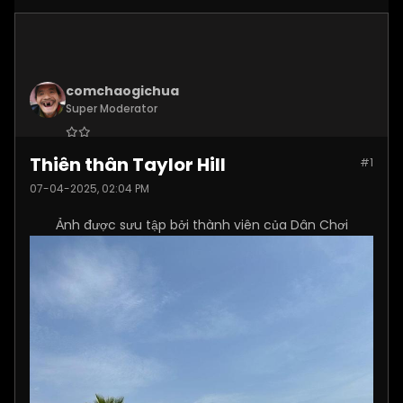
comchaogichua
Super Moderator
Join Date:
Dec 2024
Thiên thân Taylor Hill
#1
Posts:
10887
07-04-2025, 02:04 PM
Ảnh được sưu tập bởi thành viên của Dân Chơi