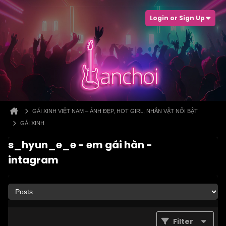
Login or Sign Up
GÁI XINH VIỆT NAM – ẢNH ĐẸP, HOT GIRL, NHÂN VẬT NỔI BẬT
GÁI XINH
s_hyun_e_e - em gái hàn -
intagram
Filter