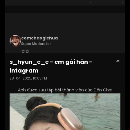
comchaogichua
Super Moderator
Join Date:
Dec 2024
s_hyun_e_e - em gái hàn -
#1
Posts:
10887
intagram
28-04-2025, 10:03 PM
Ảnh được sưu tập bởi thành viên của Dân Chơi