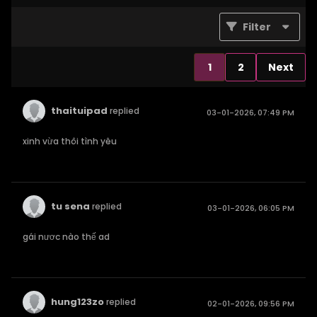
Filter
1
2
Next
thaituipad
replied
03-01-2026, 07:49 PM
xinh vừa thôi tình yêu
tu sena
replied
03-01-2026, 06:05 PM
gái nươc nào thế ad
hung123zo
replied
02-01-2026, 09:56 PM