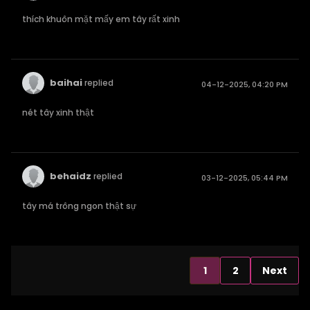
thích khuôn mặt mấy em tây rất xinh
baihai
replied
04-12-2025, 04:20 PM
nét tây xinh thật
behaidz
replied
03-12-2025, 05:44 PM
tây má trông ngon thật sự
1
2
Next