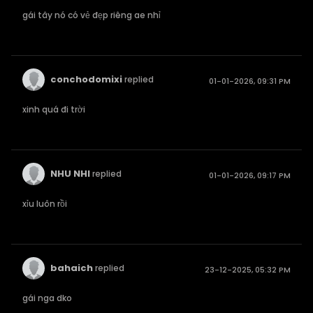
gái tây nó có vẻ đẹp riêng ae nhỉ
conchodomixi
replied
01-01-2026, 09:31 PM
xinh quá đi trời
NHU NHI
replied
01-01-2026, 09:17 PM
xỉu luôn rồi
bahaich
replied
23-12-2025, 05:32 PM
gái nga dko