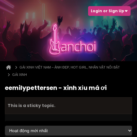
Login or Sign Up
GÁI XINH VIỆT NAM – ẢNH ĐẸP, HOT GIRL, NHÂN VẬT NỔI BẬT
GÁI XINH
eemilypettersen - xinh xỉu má ơi
This is a sticky topic.