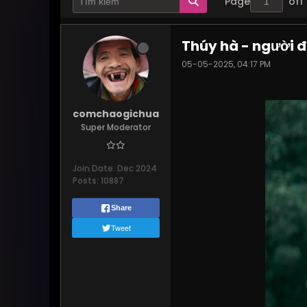
Page
of
1
Thúy hà - người
05-05-2025, 04:17 PM
comchaogichua
Super Moderator
Join Date:
Dec 2024
Posts:
10887
Share
Tweet