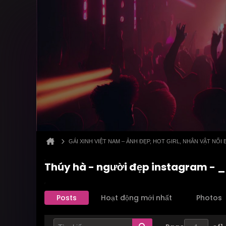
GÁI XINH VIỆT NAM – ẢNH ĐẸP, HOT GIRL, NHÂN VẬT NỔI 
Thúy hà - người đẹp instagram -
Posts
Hoạt động mới nhất
Photos