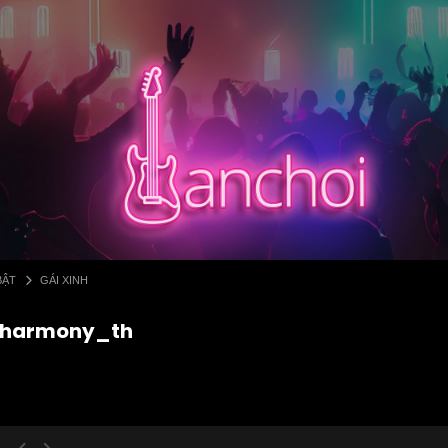
BẬT
GÁI XINH
 _harmony_th