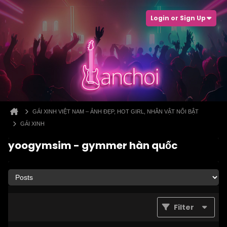
Login or Sign Up
GÁI XINH VIỆT NAM – ẢNH ĐẸP, HOT GIRL, NHÂN VẬT NỔI BẬT
GÁI XINH
yoogymsim - gymmer hàn quốc
Filter