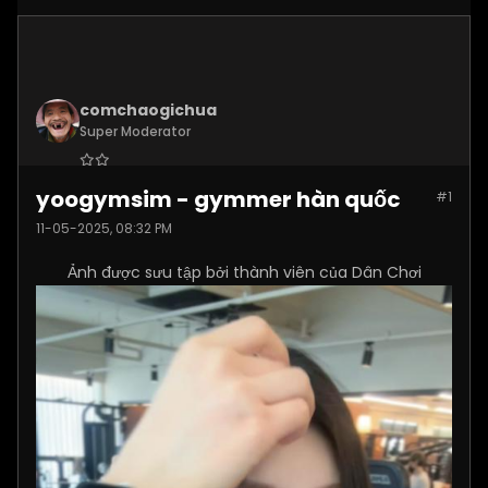
comchaogichua
Super Moderator
Join Date:
Dec 2024
yoogymsim - gymmer hàn quốc
#1
Posts:
10887
11-05-2025, 08:32 PM
Ảnh được sưu tập bởi thành viên của Dân Chơi