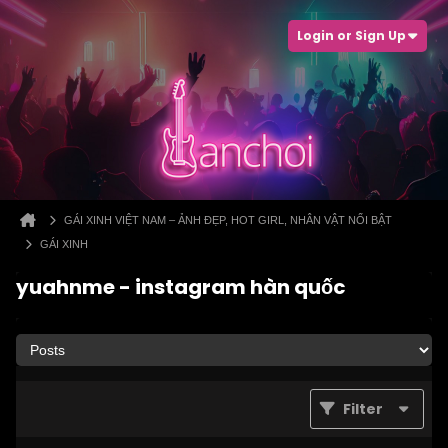
Login or Sign Up
GÁI XINH VIỆT NAM – ẢNH ĐẸP, HOT GIRL, NHÂN VẬT NỔI BẬT
GÁI XINH
yuahnme - instagram hàn quốc
Filter