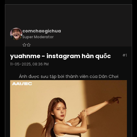
comchaogichua
Super Moderator
Join Date:
Dec 2024
yuahnme - instagram hàn quốc
#1
Posts:
10887
11-05-2025, 08:36 PM
Ảnh được sưu tập bởi thành viên của Dân Chơi