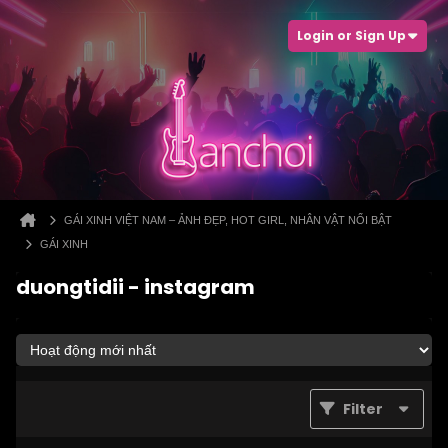
Login or Sign Up
GÁI XINH VIỆT NAM – ẢNH ĐẸP, HOT GIRL, NHÂN VẬT NỔI BẬT
GÁI XINH
duongtidii - instagram
Filter