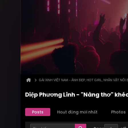
GÁI XINH VIỆT NAM – ẢNH ĐẸP, HOT GIRL, NHÂN VẬT NỔI 
Diệp Phương Linh - "Nàng thơ" khéo
Posts
Hoạt động mới nhất
Photos