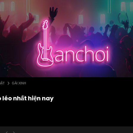
BẬT
GÁI XINH
 léo nhất hiện nay