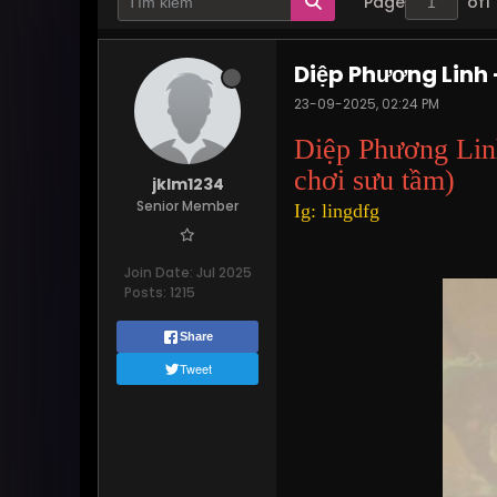
Page
of
1
Diệp Phương Linh 
23-09-2025, 02:24 PM
Diệp Phương Lin
chơi sưu tầm)
jklm1234
Senior Member
Ig: lingdfg
Join Date:
Jul 2025
Posts:
1215
Share
Tweet