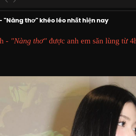
- "Nàng thơ" khéo léo nhất hiện nay
h -
"Nàng thơ"
được anh em săn lùng từ 4h