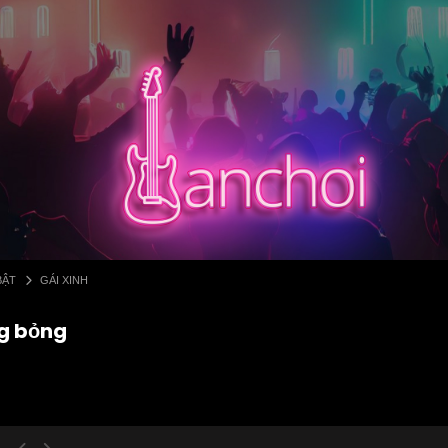
BẬT
GÁI XINH
ng bỏng