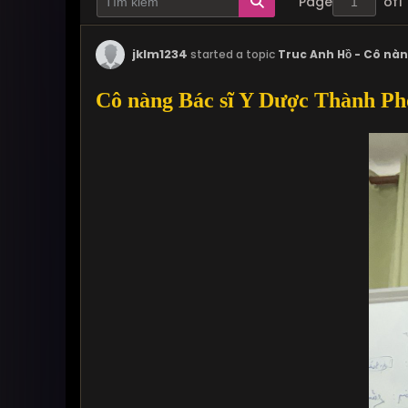
Page
of
1
jklm1234
started a topic
Truc Anh Hồ - Cô nàn
Cô nàng Bác sĩ Y Dược Thành Phố