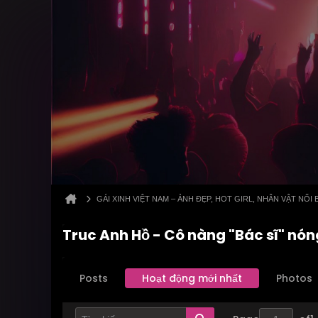
GÁI XINH VIỆT NAM – ẢNH ĐẸP, HOT GIRL, NHÂN VẬT NỔI 
Truc Anh Hồ - Cô nàng "Bác sĩ" nó
Posts
Hoạt động mới nhất
Photos