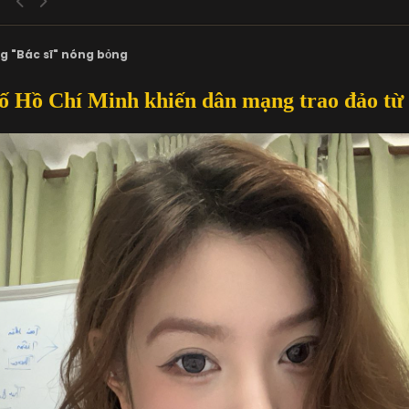
g "Bác sĩ" nóng bỏng
 Hồ Chí Minh khiến dân mạng trao đảo từ 