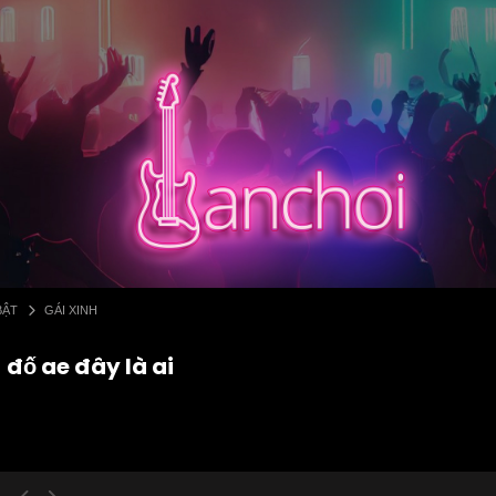
BẬT
GÁI XINH
 đố ae đây là ai