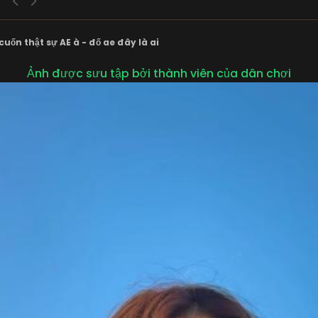
uốn thật sự AE à - đố ae đây là ai
Ảnh được sưu tập bởi thành viên của dân chơi