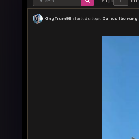
Page
of
1
OngTrum99
started a topic
Da nâu tóc vàng c