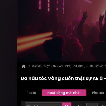
GÁI XINH VIỆT NAM – ẢNH ĐẸP, HOT GIRL, NHÂN VẬT NỔI 
Da nâu tóc vàng cuốn thật sự AE à -
Posts
Hoạt động mới nhất
Photos