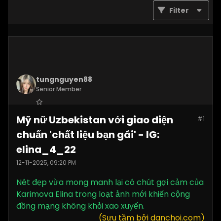
Filter
tungnguyen88
Senior Member
Join Date:
Nov 2025
Mỹ nữ Uzbekistan với giao diện
#1
Posts:
3619
chuẩn 'chất liệu bạn gái' - IG:
elina_4_22
12-11-2025, 09:20 PM
Nét đẹp vừa mong manh lại có chút gợi cảm của
Karimova Elina trong loạt ảnh mới khiến cộng
đồng mạng không khỏi xao xuyến.
(Sưu tầm bởi danchoi.com)