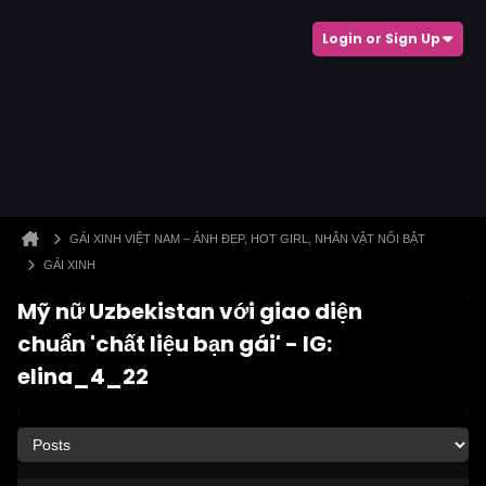
Login or Sign Up
GÁI XINH VIỆT NAM – ẢNH ĐẸP, HOT GIRL, NHÂN VẬT NỔI BẬT
GÁI XINH
Mỹ nữ Uzbekistan với giao diện
chuẩn 'chất liệu bạn gái' - IG:
elina_4_22