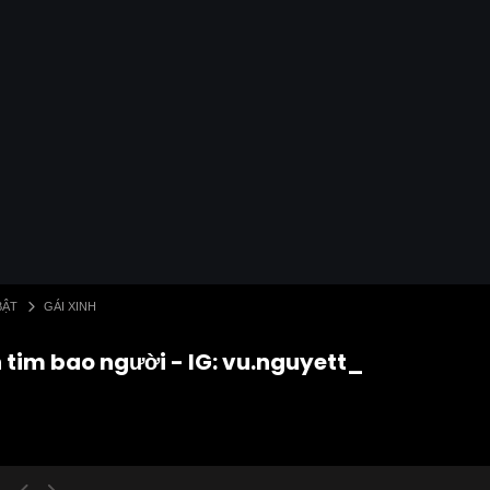
BẬT
GÁI XINH
 tim bao người - IG: vu.nguyett_