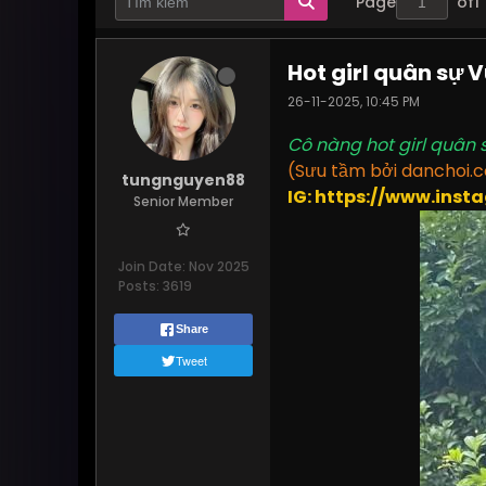
Page
of
1
Hot girl quân sự 
26-11-2025, 10:45 PM
Cô nàng hot girl quân 
(Sưu tầm bởi danchoi.
tungnguyen88
IG:
https://www.inst
Senior Member
Join Date:
Nov 2025
Posts:
3619
Share
Tweet