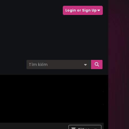
Login or Sign Up