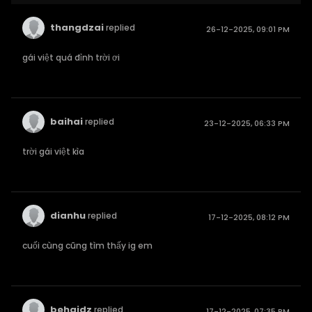
thangdzai
replied
26-12-2025, 09:01 PM
gái việt quá đỉnh trời ơi
baihai
replied
23-12-2025, 06:33 PM
trời gái việt kìa
dianhu
replied
17-12-2025, 08:12 PM
cuối cùng cũng tìm thấy ig em
behaidz
replied
17-12-2025, 07:35 PM