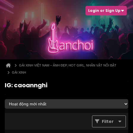
Login or Sign Up
GÁI XINH VIỆT NAM – ẢNH ĐẸP, HOT GIRL, NHÂN VẬT NỔI BẬT
GÁI XINH
IG: caoannghi
Filter