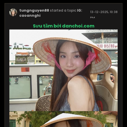
tungnguyen88
started a topic
IG:
13-12-2025, 10:38
caoannghi
PM
Sưu tầm bởi danchoi.com