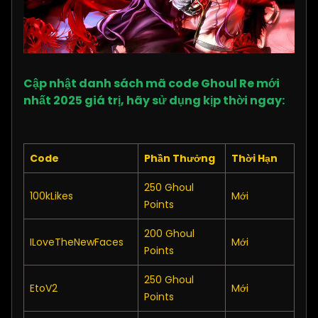
Cập nhật danh sách mã code Ghoul Re mới
nhất 2025 giá trị, hãy sử dụng kịp thời ngay:
Code
Phần Thưởng
Thời Hạn
250 Ghoul
100kLikes
Mới
Points
200 Ghoul
ILoveTheNewFaces
Mới
Points
250 Ghoul
EtoV2
Mới
Points