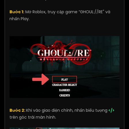
Bước 1:
Mở Roblox, truy cập game “GHOUL://RE" và
nhấn Play.
Bước 2:
Khi vào giao diện chính, nhấn biểu tượng
</>
trên góc trái màn hình.