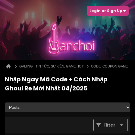
Login or Sign Up
GAMING | TIN TỨC, SỰ KIỆN, GAME HOT
CODE, COUPON GAME
Nhập Ngay Mã Code + Cách Nhập
Ghoul Re Mới Nhất 04/2025
Filter