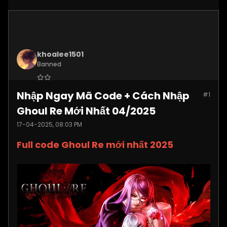
khoalee1501
Banned
Join Date:
Dec 2024
Nhập Ngay Mã Code + Cách Nhập
#1
Posts:
5577
Ghoul Re Mới Nhất 04/2025
17-04-2025, 08:03 PM
Full code Ghoul Re mới nhất 2025