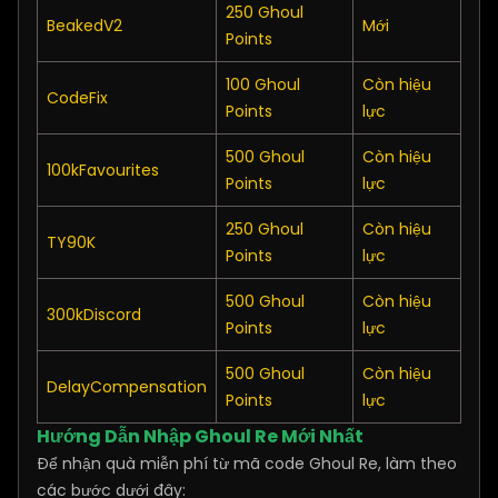
250 Ghoul
BeakedV2
Mới
Points
100 Ghoul
Còn hiệu
CodeFix
Points
lực
500 Ghoul
Còn hiệu
100kFavourites
Points
lực
250 Ghoul
Còn hiệu
TY90K
Points
lực
500 Ghoul
Còn hiệu
300kDiscord
Points
lực
500 Ghoul
Còn hiệu
DelayCompensation
Points
lực
Hướng Dẫn Nhập Ghoul Re Mới Nhất
Để nhận quà miễn phí từ mã code Ghoul Re, làm theo
các bước dưới đây: