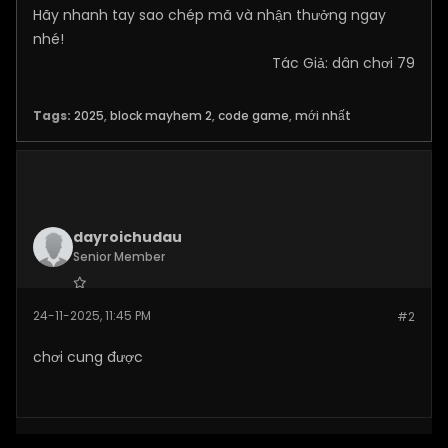
Hãy nhanh tay sao chép mã và nhận thưởng ngay
nhé!
Tác Giả: dân chơi 79​​
Tags:
2025
,
block mayhem 2
,
code game
,
mới nhất
dayroichudau
Senior Member
Join Date:
Nov 2025
24-11-2025, 11:45 PM
#2
Posts:
138
chơi cung được