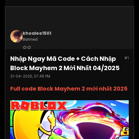
khoalee1501
Banned
Join Date:
Dec 2024
Nhập Ngay Mã Code + Cách Nhập
#1
Posts:
5577
Block Mayhem 2 Mới Nhất 04/2025
21-04-2025, 07:45 PM
Full code Block Mayhem 2 mới nhất 2025