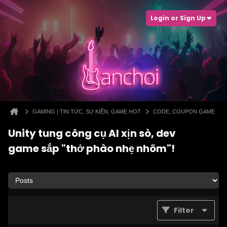
Login or Sign Up
GAMING | TIN TỨC, SỰ KIỆN, GAME HOT
CODE, COUPON GAME
Unity tung công cụ AI xịn sò, dev
game sắp "thở phào nhẹ nhõm"!
Filter