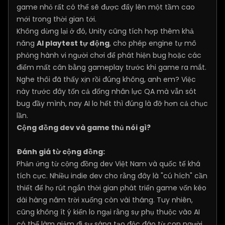
game nhỏ rất có thể sẽ được đẩy lên một tầm cao
mới trong thời gian tới.
Không dừng lại ở đó, Unity cũng tích hợp thêm khả
năng
AI playtest tự động
, cho phép engine tự mô
phỏng hành vi người chơi để phát hiện bug hoặc các
điểm mất cân bằng gameplay trước khi game ra mắt.
Nghe thôi đã thấy xịn rồi đúng không, anh em? Việc
này trước đây tốn cả đống nhân lực QA mà vẫn sót
bug đầy mình, nay AI lo hết thì đúng là đỡ hơn cả chục
lần.
Cộng đồng dev và game thủ nói gì?
Đánh giá từ cộng đồng:
Phản ứng từ cộng đồng dev Việt Nam và quốc tế khá
tích cực. Nhiều indie dev cho rằng đây là "cú hích" cần
thiết để họ rút ngắn thời gian phát triển game vốn kéo
dài hàng năm trời xuống còn vài tháng. Tuy nhiên,
cũng không ít ý kiến lo ngại rằng sự phụ thuộc vào AI
có thể làm giảm đi sự sáng tạo độc đáo từ con người,