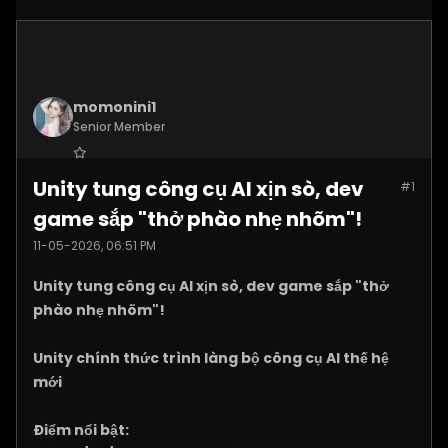
momonini1
Senior Member
Join Date:
Apr 2026
Unity tung công cụ AI xịn sò, dev
#1
Posts:
5399
game sắp "thở phào nhẹ nhõm"!
11-05-2026, 06:51 PM
Unity tung công cụ AI xịn sò, dev game sắp "thở
phào nhẹ nhõm"!
Unity chính thức trình làng bộ công cụ AI thế hệ
mới
Điểm nổi bật: