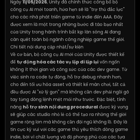
Ngày
11/05/2026
, Unity đã chính thức công bố bộ
công cụ AI mới toanh, hứa hẹn sẽ là "trợ thủ đắc lực"
cho các nhà phát triển game từ indie đến AAA. Đây
được xem là một trong những bước đi táo bạo nhất
của Unity trong hành trình bắt kịp làn sóng AI đang
càn quét toàn bộ ngành công nghiệp game thế giới.
Chi tiết nội dung cập nhật/sự kiện
Về cơ bản, bộ công cụ AI mới của Unity được thiết kế
để
tự động hóa các tác vụ lặp đi lặp lại
vốn ngốn
không ít thời gian và công sức của các dev game. Từ
việc sinh ra code tự động, hỗ trợ debug nhanh hơn,
cho đến tối ưu hóa asset và thiết kế màn chơi, tất cả
đều được AI "xử lý gọn" mà không cần dev phải ngồi gõ
tay từng dòng lệnh mệt mỏi như trước. Đặc biệt, tính
năng
hỗ trợ sinh nội dung procedural
được kỳ vọng
sẽ giúp các studio nhỏ lẻ có thể tạo ra những thế giới
game rộng lớn mà không cần đội ngũ khổng lồ. Đây là
tin cực kỳ vui với các game thủ yêu thích dòng game
indie, bởi vì chất lượng và độ phong phú của các tựa