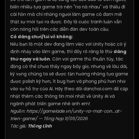
biến nhiều tựa game trở nên "na ná nhau" và thiếu đi
cái hồn mà chỉ những người làm game có đam mê
thật sự mới tạo ra được. Đây là cuộc tranh luận vẫn
còn nóng hổi trên các diễn đàn dev toàn cầu.
Có đáng chơi/tải về không:
Nếu bạn là một dev đang làm việc với Unity hoặc có ý
định nhảy vào làm game, thì đây rõ ràng là thứ
đáng
thử ngay và luôn
. Còn với game thủ thuần túy, tác
động có thể chưa thấy ngay bây giờ, nhưng về lâu dài,
kỳ vọng chúng ta sẽ được tận hưởng những tựa game
được polish kỹ hơn, ít bug hơn và phong phú hơn nhờ
vào sự hỗ trợ của AI. Hãy theo dõi danchoi.com để cập
nhật thêm các thông tin mới nhất về Unity AI và
ngành phát triển game nhé anh em!
Nguồn:
https://gamelade.vn/unity-ra-mat-con...at-
trien-game/
— Tổng hợp 11/05/2026
Tác giả:
Thống Lĩnh