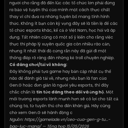
người cho rằng đã đến lúc các tổ chức lớn phải đứng
ra bảo vệ tuyển thủ của mình một cách thực chất
thay vì chỉ đưa ra những tuyên bố mang tính hình
thức. Không ít bạn còn kỳ vọng đây sẽ là tiền lệ để các
tổ chức esports khác, kể cả ở Việt Nam, học hỏi và áp
dụng. Tất nhiên cũng có một số ý kiến cho rằng việc
thực thi pháp lý xuyên quốc gia còn nhiều rào cản,
nhưng ít nhất thái độ cứng rắn này đã gửi đi một
thông điệp rõ ràng đến những kẻ troll chuyên nghiệp.
Có đáng chơi/tải về không:
Đây không phải tựa game hay bản cập nhật cụ thể
nào để đánh giá tải về, nhưng nếu bạn là fan của
Gen.G hoặc đơn giản là người yêu esports, thì đây
chắc chắn là
tin tức đáng theo dõi và ủng hộ
. Một
môi trường esports lành mạnh hơn sẽ có lợi cho tất cả
chúng ta, từ tuyển thủ cho đến khán giả. Hãy cùng
chờ xem Gen.G sẽ hành động c
Nguồn:
https://gamelade.vn/ceo-cua-gen-g-tu...-
bao-luc-mang/
— Tổng hợp 15/05/2026