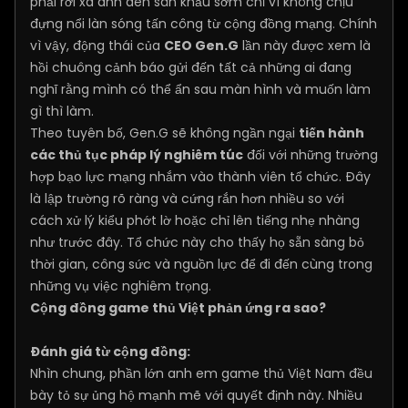
phải rời xa ánh đèn sân khấu sớm chỉ vì không chịu
đựng nổi làn sóng tấn công từ cộng đồng mạng. Chính
vì vậy, động thái của
CEO Gen.G
lần này được xem là
hồi chuông cảnh báo gửi đến tất cả những ai đang
nghĩ rằng mình có thể ẩn sau màn hình và muốn làm
gì thì làm.
Theo tuyên bố, Gen.G sẽ không ngần ngại
tiến hành
các thủ tục pháp lý nghiêm túc
đối với những trường
hợp bạo lực mạng nhắm vào thành viên tổ chức. Đây
là lập trường rõ ràng và cứng rắn hơn nhiều so với
cách xử lý kiểu phớt lờ hoặc chỉ lên tiếng nhẹ nhàng
như trước đây. Tổ chức này cho thấy họ sẵn sàng bỏ
thời gian, công sức và nguồn lực để đi đến cùng trong
những vụ việc nghiêm trọng.
Cộng đồng game thủ Việt phản ứng ra sao?
Đánh giá từ cộng đồng:
Nhìn chung, phần lớn anh em game thủ Việt Nam đều
bày tỏ sự ủng hộ mạnh mẽ với quyết định này. Nhiều