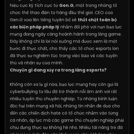
hiệu cực kỳ tích cực từ
Gen.G
, một trong những tổ
chức thể thao điện tử hàng đầu thế giới. CEO của
Gen.G vừa lên tiếng tuyên bố sẽ
thắt chặt toàn bộ
các biện pháp pháp lý
nhằm đối phó với nạn bạo lực
mạng đang ngày càng hoành hành trong làng game.
Đây không chỉ là lời nói suông mà được xem là một
bước đi thực chất, cho thấy các tổ chức esports lớn
đã thực sự nghiêm túc trong việc bảo vệ các tuyển
thủ và nhân sự của mình.
Chuyện gì đang xảy ra trong làng esports?
Không còn xa lạ gì nữa, bạo lực mạng hay còn gọi là
cyberbullying từ lâu đã trở thành nỗi ám ảnh với rất
nhiều tuyển thủ chuyên nghiệp. Từ những bình luận
độc hại trên mạng xã hội, những tin nhắn đe dọa cho
đến các chiến dịch hate có tổ chức nhắm vào từng
cá nhân, áp lực mà các game thủ chuyên nghiệp phải
chịu đựng thực sự không hề nhỏ. Nhiều tài năng trẻ đã