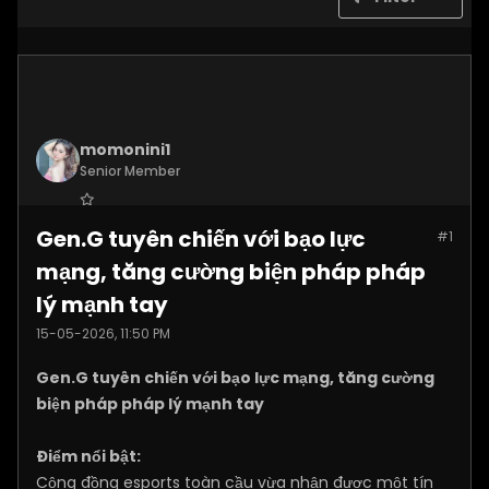
momonini1
Senior Member
Join Date:
Apr 2026
Gen.G tuyên chiến với bạo lực
#1
Posts:
5399
mạng, tăng cường biện pháp pháp
lý mạnh tay
15-05-2026, 11:50 PM
Gen.G tuyên chiến với bạo lực mạng, tăng cường
biện pháp pháp lý mạnh tay
Điểm nổi bật:
Cộng đồng esports toàn cầu vừa nhận được một tín