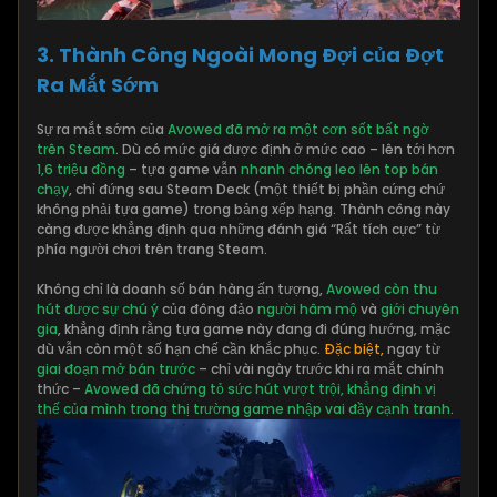
3. Thành Công Ngoài Mong Đợi của Đợt
Ra Mắt Sớm
Sự ra mắt sớm của
Avowed đã mở ra một cơn sốt bất ngờ
trên Steam
. Dù có mức giá được định ở mức cao – lên tới hơn
1,6 triệu đồng
– tựa game vẫn
nhanh chóng leo lên top bán
chạy
, chỉ đứng sau Steam Deck (một thiết bị phần cứng chứ
không phải tựa game) trong bảng xếp hạng. Thành công này
càng được khẳng định qua những đánh giá “Rất tích cực” từ
phía người chơi trên trang Steam.
Không chỉ là doanh số bán hàng ấn tượng,
Avowed còn thu
hút được sự chú ý
của đông đảo
người hâm mộ
và
giới chuyên
gia
, khẳng định rằng tựa game này đang đi đúng hướng, mặc
dù vẫn còn một số hạn chế cần khắc phục.
Đặc biệt,
ngay từ
giai đoạn mở bán trước
– chỉ vài ngày trước khi ra mắt chính
thức –
Avowed đã chứng tỏ sức hút vượt trội, khẳng định vị
thế của mình trong thị trường game nhập vai đầy cạnh tranh
.