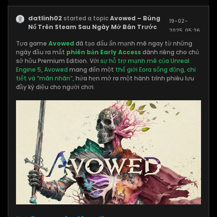
datlinh02
started a topic
Avowed – Bùng
19-02-
Nổ Trên Steam Sau Ngày Mở Bán Trước
2025, 05:26
PM
Tựa game
Avowed
đã tạo dấu ấn mạnh mẽ ngay từ những
ngày đầu ra mắt
phiên bản Early Access
dành riêng cho chủ
sở hữu Premium Edition. Với
sự hỗ trợ mạnh mẽ của Unreal
Engine 5
,
Avowed
mang đến một
thế giới Eora sống động, chi
tiết và “mãn nhãn”,
hứa hẹn mở ra một hành trình phiêu lưu
đầy kỳ diệu cho người chơi.