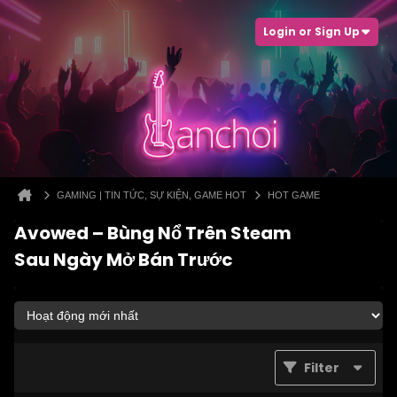
Login or Sign Up
GAMING | TIN TỨC, SỰ KIỆN, GAME HOT
HOT GAME
Avowed – Bùng Nổ Trên Steam
Sau Ngày Mở Bán Trước
Filter