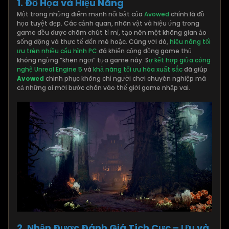
1. Đồ Họa và Hiệu Năng
Một trong những điểm mạnh nổi bật của
Avowed
chính là đồ
họa tuyệt đẹp. Các cảnh quan, nhân vật và hiệu ứng trong
game đều được chăm chút tỉ mỉ, tạo nên một không gian ảo
sống động và thực tế đến mê hoặc. Cùng với đó,
hiệu năng tối
ưu trên nhiều cấu hình PC
đã khiến cộng đồng game thủ
không ngừng “khen ngợi” tựa game này. S
ự kết hợp giữa công
nghệ Unreal Engine 5
và
khả năng tối ưu hóa xuất sắc
đã giúp
Avowed
chinh phục không chỉ người chơi chuyên nghiệp mà
cả những ai mới bước chân vào thế giới game nhập vai.
2. Nhận Được Đánh Giá Tích Cực – Ưu và