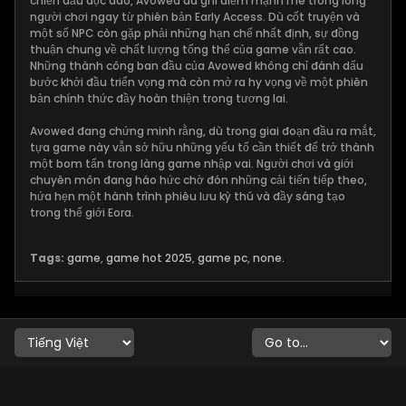
chiến đấu độc đáo, Avowed đã ghi điểm mạnh mẽ trong lòng
người chơi ngay từ phiên bản Early Access. Dù cốt truyện và
một số NPC còn gặp phải những hạn chế nhất định, sự đồng
thuận chung về chất lượng tổng thể của game vẫn rất cao.
Những thành công ban đầu của Avowed không chỉ đánh dấu
bước khởi đầu triển vọng mà còn mở ra hy vọng về một phiên
bản chính thức đầy hoàn thiện trong tương lai.
Avowed đang chứng minh rằng, dù trong giai đoạn đầu ra mắt,
tựa game này vẫn sở hữu những yếu tố cần thiết để trở thành
một bom tấn trong làng game nhập vai. Người chơi và giới
chuyên môn đang háo hức chờ đón những cải tiến tiếp theo,
hứa hẹn một hành trình phiêu lưu kỳ thú và đầy sáng tạo
trong thế giới Eora.
Tags:
game
,
game hot 2025
,
game pc
,
none.