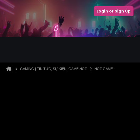
Login or Sign Up
GAMING | TIN TỨC, SỰ KIỆN, GAME HOT
HOT GAME