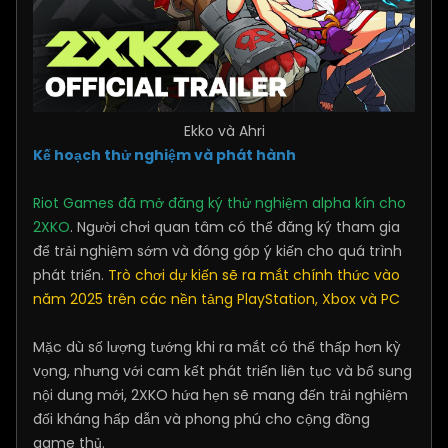
Ekko và Ahri
Kế hoạch thử nghiệm và phát hành
Riot Games đã mở đăng ký thử nghiệm alpha kín cho
2XKO
. Người chơi quan tâm có thể đăng ký tham gia
để trải nghiệm sớm và đóng góp ý kiến cho quá trình
phát triển.
Trò chơi dự kiến sẽ ra mắt chính thức vào
năm 2025 trên các nền tảng PlayStation, Xbox và PC
Mặc dù số lượng tướng khi ra mắt có thể thấp hơn kỳ
vọng, nhưng với cam kết phát triển liên tục và bổ sung
nội dung mới, 2XKO hứa hẹn sẽ mang đến trải nghiệm
đối kháng hấp dẫn và phong phú cho cộng đồng
game thủ.