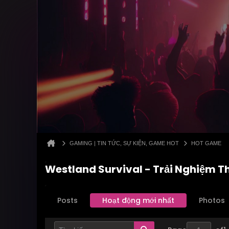
GAMING | TIN TỨC, SỰ KIỆN, GAME HOT
HOT GAME
Westland Survival - Trải Nghiệm Th
Posts
Hoạt động mới nhất
Photos