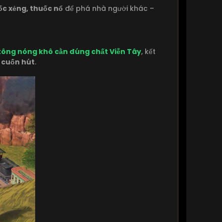
ốc xẻng, thuốc nổ
để phá nhà người khác –
tông nóng khô cằn đúng chất Viễn Tây
, kết
à cuốn hút
.