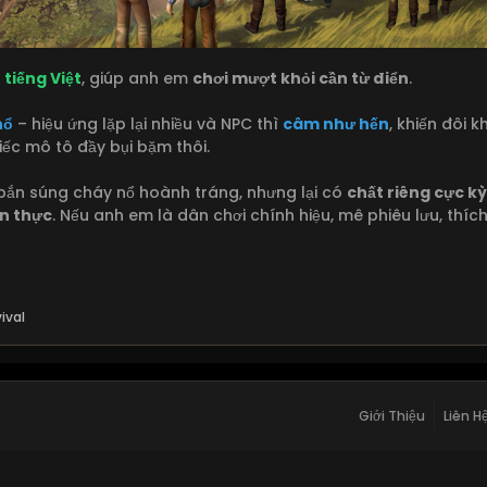
ó
tiếng Việt
, giúp anh em
chơi mượt khỏi cần từ điển
.
nổ
– hiệu ứng lặp lại nhiều và NPC thì
câm như hến
, khiến đôi 
hiếc mô tô đầy bụi bặm thôi.
ắn súng cháy nổ hoành tráng, nhưng lại có
chất riêng cực k
ân thực
. Nếu anh em là dân chơi chính hiệu, mê phiêu lưu, thíc
ival
Giới Thiệu
Liên H