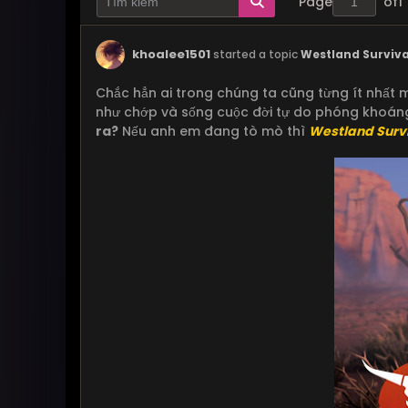
Page
of
1
khoalee1501
started a topic
Westland Surviva
Chắc hẳn ai trong chúng ta cũng từng ít nhất
như chớp và sống cuộc đời tự do phóng khoán
ra?
Nếu anh em đang tò mò thì
Westland Surv