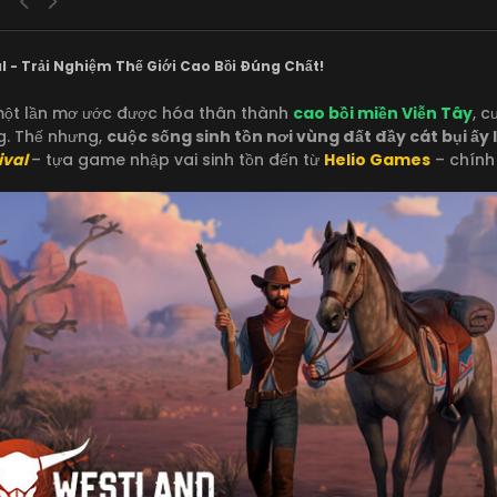
l - Trải Nghiệm Thế Giới Cao Bồi Đúng Chất!
 một lần mơ ước được hóa thân thành
cao bồi miền Viễn Tây
, 
g. Thế nhưng,
cuộc sống sinh tồn nơi vùng đất đầy cát bụi ấy
ival
– tựa game nhập vai sinh tồn đến từ
Helio Games
– chính 