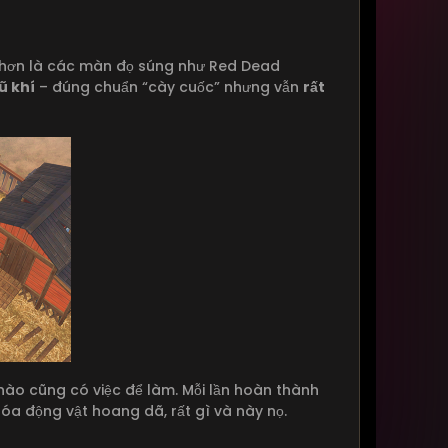
hơn là các màn đọ súng như Red Dead
ũ khí
– đúng chuẩn “cày cuốc” nhưng vẫn
rất
nào cũng có việc để làm. Mỗi lần hoàn thành
óa động vật hoang dã, rất gì và này nọ.