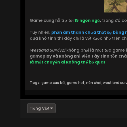
Game cũng hỗ trợ tới
19 ngôn ngữ
, trong đó c
Tuy nhiên,
phần âm thanh chưa thật sự bùng 
quá khó tính thì đây chỉ là vết xước nhỏ trên c
Westland Survival
không phải là một tựa game b
gameplay và không khí Viễn Tây sinh tồn ch
là một chuyến đi không thể bỏ qua!
Tags:
game cao bồi
,
game hot
,
nên chơi
,
westland surv
Tiếng Việt