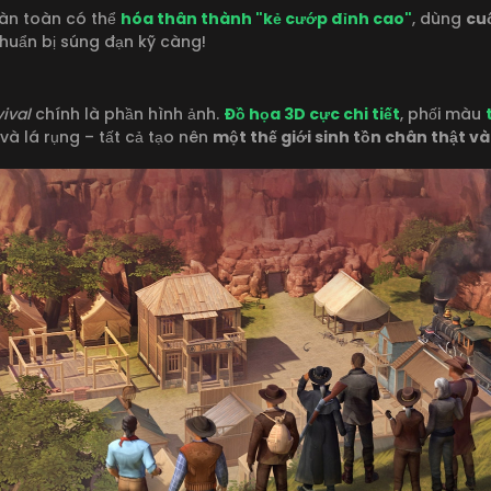
oàn toàn có thể
hóa thân thành "kẻ cướp đỉnh cao"
, dùng
cu
huẩn bị súng đạn kỹ càng!
ival
chính là phần hình ảnh.
Đồ họa 3D cực chi tiết
, phối màu
và lá rụng – tất cả tạo nên
một thế giới sinh tồn chân thật v