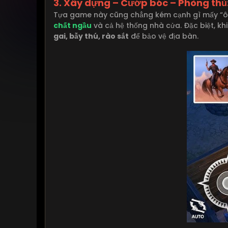
3. Xây dựng – Cướp bóc – Phòng thủ:
Tựa game này cũng chẳng kém cạnh gì mấy “ông
chất ngầu
và cả hệ thống nhà cửa. Đặc biệt, kh
gai, bẫy thú, rào sắt
để bảo vệ địa bàn.