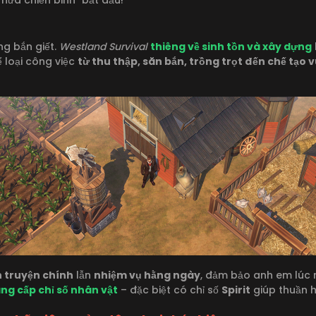
g bắn giết.
Westland Survival
thiêng về sinh tồn và xây dựng
 loại công việc
từ thu thập, săn bắn, trồng trọt đến chế tạo v
 truyện chính
lẫn
nhiệm vụ hằng ngày
, đảm bảo anh em lúc 
ng cấp chỉ số nhân vật
– đặc biệt có chỉ số
Spirit
giúp thuần h