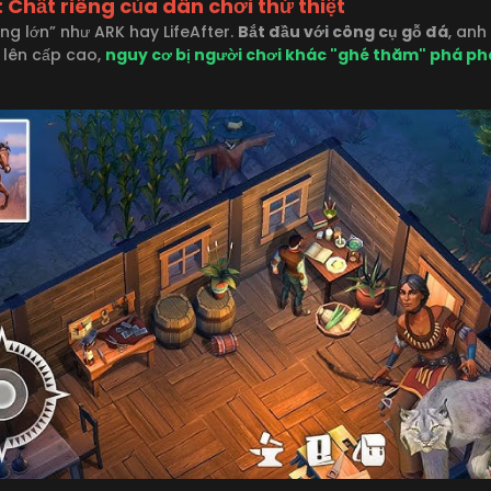
 Chất riêng của dân chơi thứ thiệt
 lớn” như ARK hay LifeAfter.
Bắt đầu với công cụ gỗ đá
, anh
i lên cấp cao,
nguy cơ bị người chơi khác "ghé thăm" phá phá