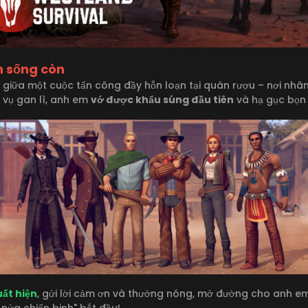
nh sống còn
a một cuộc tấn công đầy hỗn loạn tại quán rượu – nơi nhân 
c vụ gan lì, anh em
vớ được khẩu súng đầu tiên
và hạ gục bọn 
ất hiện
, gửi lời cảm ơn và thưởng nóng, mở đường cho anh em
nửa chiến binh" bắt đầu!