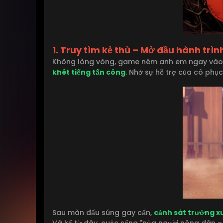
1. Truy tìm kẻ thù – Mở đầu hành trì
Không lòng vòng, game ném anh em ngay vào giữ
khét tiếng tấn công
. Nhờ sự hỗ trợ của cô phụ
Sau màn đấu súng gay cấn,
cảnh sát trưởng xu
Và kể từ đây, cuộc sống "nửa người nông dân – 