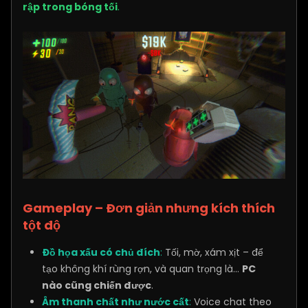
rập trong bóng tối
.
Gameplay – Đơn giản nhưng kích thích
tột độ
Đồ họa xấu có chủ đích
:
Tối, mờ, xám xịt – để
tạo không khí rùng rợn, và quan trọng là…
PC
nào cũng chiến được
.
Âm thanh chất như nước cất
:
Voice chat theo