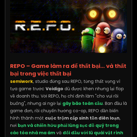
REPO – Game làm ra để thất bại… và thất
bại trong việc thất bại
semiwork
, studio đứng sau REPO, từng thất vọng vì
tựa game trước
Voidigo
dù được khen nhưng lại flop
về doanh thu. Với REPO, họ chỉ định làm "cho vui rồi
buông", nhưng ai ngờ lạ
i
gây bão toàn cầu
. Ban đầu là
game đơn, rồi chuyển hướng co-op, REPO dần biến
hình thành một
cuộc trộm cắp sinh tồn điên loạn
,
nơi
bạn và chiến hữu phải lùng sục đồ quý trong
các tòa nhà ma ám
và
đối đầu với lũ quái vật rình