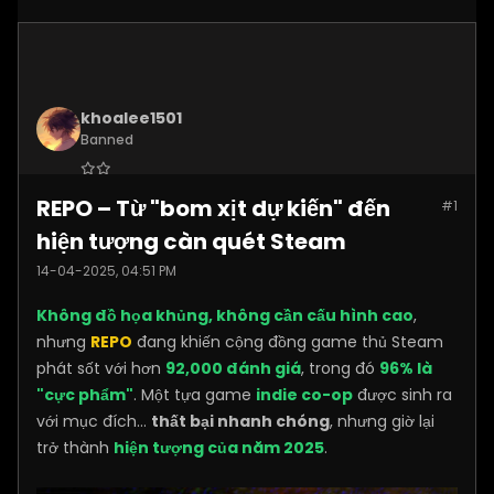
khoalee1501
Banned
Join Date:
Dec 2024
REPO – Từ "bom xịt dự kiến" đến
#1
Posts:
5577
hiện tượng càn quét Steam
14-04-2025, 04:51 PM
Không đồ họa khủng, không cần cấu hình cao
,
nhưng
REPO
đang khiến cộng đồng game thủ Steam
phát sốt với hơn
92,000 đánh giá
, trong đó
96% là
"cực phẩm"
. Một tựa game
indie co-op
được sinh ra
với mục đích…
thất bại nhanh chóng
, nhưng giờ lại
trở thành
hiện tượng của năm 2025
.