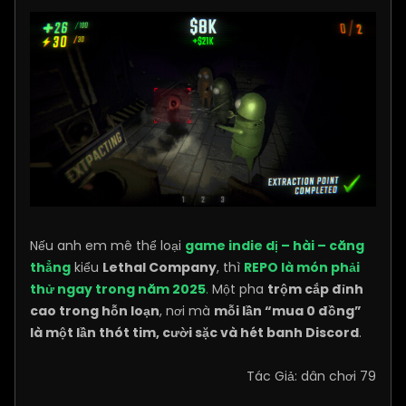
Nếu anh em mê thể loại
game indie dị – hài – căng
thẳng
kiểu
Lethal Company
, thì
REPO là món phải
thử ngay trong năm 2025
.
Một pha
trộm cắp đỉnh
cao trong hỗn loạn
, nơi mà
mỗi lần “mua 0 đồng”
là một lần thót tim, cười sặc và hét banh Discord
.
Tác Giả: dân chơi 79