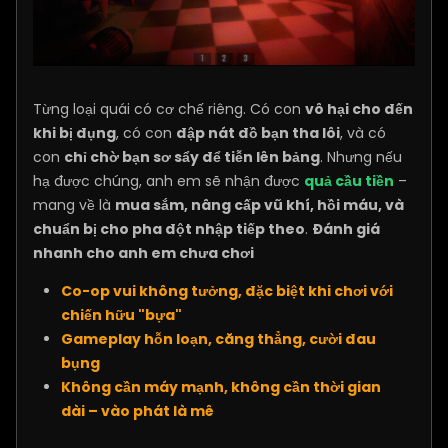
Từng loại quái có cơ chế riêng. Có con
vô hại cho đến
khi bị đụng
, có con
đập nát đồ bạn tha lôi
, và có
con
chỉ chờ bạn sơ sẩy để tiễn lên bảng
. Nhưng nếu
hạ được chúng, anh em sẽ nhận được
quả cầu tiền
–
mang về là
mua sắm, nâng cấp vũ khí, hồi máu, và
chuẩn bị cho pha đột nhập tiếp theo
.
Đánh giá
nhanh cho anh em chưa chơi
Co-op vui không tưởng, đặc biệt khi chơi với
chiến hữu "bựa"
Gameplay hỗn loạn, căng thẳng, cười đau
bụng
Không cần máy mạnh, không cần thời gian
dài – vào phát là mê