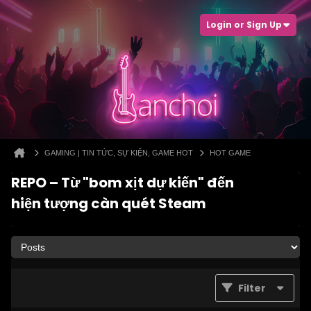
Login or Sign Up
GAMING | TIN TỨC, SỰ KIỆN, GAME HOT
HOT GAME
REPO – Từ "bom xịt dự kiến" đến
hiện tượng càn quét Steam
Filter