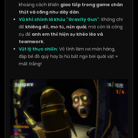
khoảng cách khiến
giao tiếp trong game chân
thật và căng như dây đàn
.
Vũ khí chính là khẩu "Gravity Gun"
:
Không chỉ
để
khiêng đồ, mở tủ, nện quái
, mà còn là công
cụ để
anh em thể hiện sự khéo léo và
teamwork
.
Vật lý thực chiến
:
Vô tình làm rơi món hàng,
đập bể đồ quý hay bị hù bất ngờ bởi quái vật =
mất trắng!