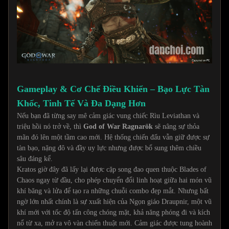
Gameplay & Cơ Chế Điều Khiển – Bạo Lực Tàn
Khốc, Tinh Tế Và Đa Dạng Hơn
Nếu bạn đã từng say mê cảm giác vung chiếc Rìu Leviathan và
triệu hồi nó trở về, thì
God of War Ragnarök
sẽ nâng sự thỏa
mãn đó lên một tầm cao mới. Hệ thống chiến đấu vẫn giữ được sự
tàn bạo, nặng đô và đầy uy lực nhưng được bổ sung thêm chiều
sâu đáng kể.
Kratos giờ đây đã lấy lại được cặp song đao quen thuộc Blades of
Chaos ngay từ đầu, cho phép chuyển đổi linh hoạt giữa hai món vũ
khí băng và lửa để tạo ra những chuỗi combo đẹp mắt. Nhưng bất
ngờ lớn nhất chính là sự xuất hiện của Ngọn giáo Draupnir, một vũ
khí mới với tốc độ tấn công chóng mặt, khả năng phóng đi và kích
nổ từ xa, mở ra vô vàn chiến thuật mới. Cảm giác được tung hoành