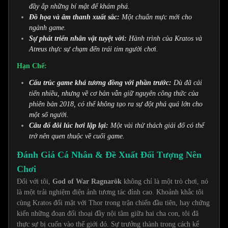
đầy ắp những bí mật để khám phá.
Đồ họa và âm thanh xuất sắc:
Một chuẩn mực mới cho
ngành game.
Sự phát triển nhân vật tuyệt vời:
Hành trình của Kratos và
Atreus thực sự chạm đến trái tim người chơi.
Hạn Chế:
Cấu trúc game khá tương đồng với phần trước:
Dù đã cải
tiến nhiều, nhưng về cơ bản vẫn giữ nguyên công thức của
phiên bản 2018, có thể không tạo ra sự đột phá quá lớn cho
một số người.
Câu đố đôi lúc hơi lặp lại:
Một vài thử thách giải đố có thể
trở nên quen thuộc về cuối game.
Đánh Giá Cá Nhân & Đề Xuất Đối Tượng Nên
Chơi
Đối với tôi,
God of War Ragnarök
không chỉ là một trò chơi, nó
là một trải nghiệm điện ảnh tương tác đỉnh cao. Khoảnh khắc tôi
cùng Kratos đối mặt với Thor trong trận chiến đầu tiên, hay chứng
kiến những đoạn đối thoại đầy nội tâm giữa hai cha con, tôi đã
thực sự bị cuốn vào thế giới đó. Sự trưởng thành trong cách kể