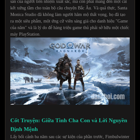
sản của người tiền nhiệm xuất sắc, mà còn phải mang đến một cái
kết xứng tầm cho toàn bộ câu chuyện Bắc Âu. Và quả thực, Santa
Monica Studio đã không làm người hâm mộ thất vọng, họ đã tạo
ra một siêu phẩm, một ứng cử viên sáng giá cho danh hiệu "Game
của năm" và là lý do để hàng triệu game thủ phải sở hữu một chiếc
máy PlayStation.
Cốt Truyện: Giữa Tình Cha Con và Lời Nguyền
Định Mệnh
Lấy bối cảnh ba năm sau các sự kiện của phần trước, Fimbulwinter