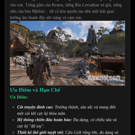
cha con. Tiếng gầm của Kratos, tiếng Rìu Leviathan xé gió, tiếng
sấm của búa Mjölnir... tất cả hòa quyện tạo nên một bản giao
hưởng âm thanh đầy sức nặng và cảm xúc.
Ưu Điểm và Hạn Chế
Ưu Điểm:
Cốt truyện đỉnh cao:
Trưởng thành, sâu sắc và mang đến
một cái kết cực kỳ thỏa mãn.
Hệ thống chiến đấu hoàn hảo:
Đa dạng, có chiều sâu và
cực kỳ "đã tay".
Thiết kế thế giới tuyệt vời:
Cửu Giới rộng lớn, đa dạng và