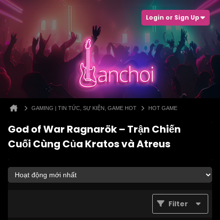
Login or Sign Up
GAMING | TIN TỨC, SỰ KIỆN, GAME HOT
HOT GAME
God of War Ragnarök – Trận Chiến
Cuối Cùng Của Kratos và Atreus
Filter