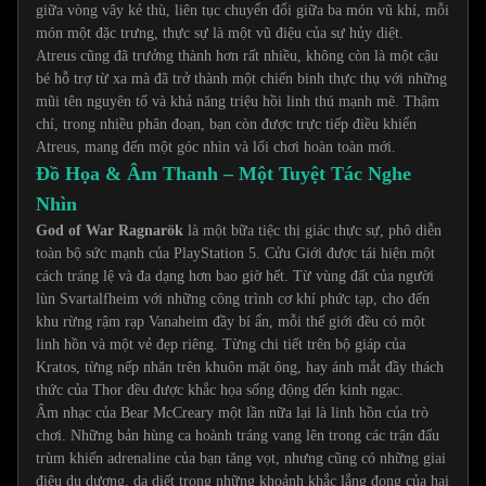
giữa vòng vây kẻ thù, liên tục chuyển đổi giữa ba món vũ khí, mỗi
món một đặc trưng, thực sự là một vũ điệu của sự hủy diệt.
Atreus cũng đã trưởng thành hơn rất nhiều, không còn là một cậu
bé hỗ trợ từ xa mà đã trở thành một chiến binh thực thụ với những
mũi tên nguyên tố và khả năng triệu hồi linh thú mạnh mẽ. Thậm
chí, trong nhiều phân đoạn, bạn còn được trực tiếp điều khiển
Atreus, mang đến một góc nhìn và lối chơi hoàn toàn mới.
Đồ Họa & Âm Thanh – Một Tuyệt Tác Nghe
Nhìn
God of War Ragnarök
là một bữa tiệc thị giác thực sự, phô diễn
toàn bộ sức mạnh của PlayStation 5. Cửu Giới được tái hiện một
cách tráng lệ và đa dạng hơn bao giờ hết. Từ vùng đất của người
lùn Svartalfheim với những công trình cơ khí phức tạp, cho đến
khu rừng rậm rạp Vanaheim đầy bí ẩn, mỗi thế giới đều có một
linh hồn và một vẻ đẹp riêng. Từng chi tiết trên bộ giáp của
Kratos, từng nếp nhăn trên khuôn mặt ông, hay ánh mắt đầy thách
thức của Thor đều được khắc họa sống động đến kinh ngạc.
Âm nhạc của Bear McCreary một lần nữa lại là linh hồn của trò
chơi. Những bản hùng ca hoành tráng vang lên trong các trận đấu
trùm khiến adrenaline của bạn tăng vọt, nhưng cũng có những giai
điệu du dương, da diết trong những khoảnh khắc lắng đọng của hai