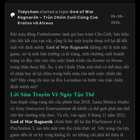
Tidychan
started a topic
God of War
09-08-
Ragnarök – Trận Chiến Cuối Cùng Của
2025,
Kratos và Atreus
09:00 PM
Khi mùa đông Fimbulwinter lạnh giá bao trùm Cửu Giới, báo hiệu
cho hồi kết của vạn vật, cũng là lúc một huyền thoại trở lại để đối
mặt với định mệnh.
God of War Ragnarök
không chỉ là một tựa
game, nó là một bản trường ca bi tráng, một chương cuối hoành
tráng và đầy cảm xúc cho cuộc hành trình của Kratos và Atreus
trong thần thoại Bắc Âu. Liệu Chiến Thần một thời có thể thay đổi
số phận hay sẽ lại chìm trong biển máu của một cuộc chiến tận
thế? Hãy cùng tôi mài lại Rìu Leviathan và bước vào trận chiến
định mệnh này!
Lời Sấm Truyền Về Ngày Tận Thế
Sau thành công vang dội của phiên bản 2018, Santa Monica Studio
và Sony Interactive Entertainment đã khiến cả thế giới phải nín thở
chờ đợi chương tiếp theo. Và rồi, vào ngày 9 tháng 11 năm 2022,
God of War Ragnarök
chính thức đổ bộ lên PlayStation 4 và
PlayStation 5, tạo nên một cơn địa chấn thực sự. Sức nóng của tựa
game đến từ sự kỳ vọng khổng lồ: nó không chỉ phải kế thừa di