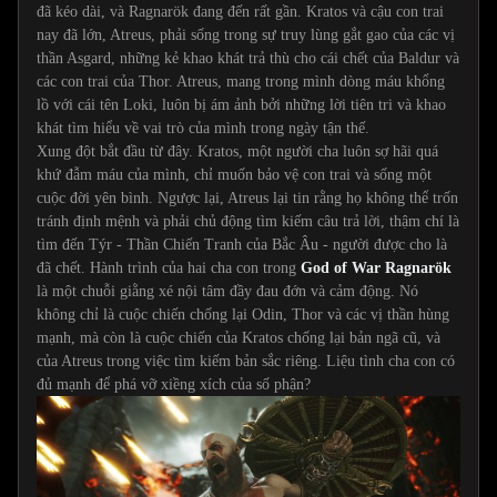
đã kéo dài, và Ragnarök đang đến rất gần. Kratos và cậu con trai
nay đã lớn, Atreus, phải sống trong sự truy lùng gắt gao của các vị
thần Asgard, những kẻ khao khát trả thù cho cái chết của Baldur và
các con trai của Thor. Atreus, mang trong mình dòng máu khổng
lồ với cái tên Loki, luôn bị ám ảnh bởi những lời tiên tri và khao
khát tìm hiểu về vai trò của mình trong ngày tận thế.
Xung đột bắt đầu từ đây. Kratos, một người cha luôn sợ hãi quá
khứ đẫm máu của mình, chỉ muốn bảo vệ con trai và sống một
cuộc đời yên bình. Ngược lại, Atreus lại tin rằng họ không thể trốn
tránh định mệnh và phải chủ động tìm kiếm câu trả lời, thậm chí là
tìm đến Týr - Thần Chiến Tranh của Bắc Âu - người được cho là
đã chết. Hành trình của hai cha con trong
God of War Ragnarök
là một chuỗi giằng xé nội tâm đầy đau đớn và cảm động. Nó
không chỉ là cuộc chiến chống lại Odin, Thor và các vị thần hùng
mạnh, mà còn là cuộc chiến của Kratos chống lại bản ngã cũ, và
của Atreus trong việc tìm kiếm bản sắc riêng. Liệu tình cha con có
đủ mạnh để phá vỡ xiềng xích của số phận?