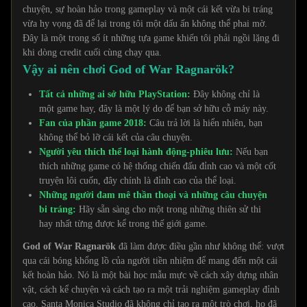
chuyện, sự hoàn hảo trong gameplay và một cái kết vừa bi tráng
vừa hy vọng đã để lại trong tôi một dấu ấn không thể phai mờ.
Đây là một trong số ít những tựa game khiến tôi phải ngồi lặng đi
khi dòng credit cuối cùng chạy qua.
Vậy ai nên chơi God of War Ragnarök?
Tất cả những ai sở hữu PlayStation:
Đây không chỉ là
một game hay, đây là một lý do để bạn sở hữu cỗ máy này.
Fan của phần game 2018:
Câu trả lời là hiển nhiên, bạn
không thể bỏ lỡ cái kết của câu chuyện.
Người yêu thích thể loại hành động-phiêu lưu:
Nếu bạn
thích những game có hệ thống chiến đấu đỉnh cao và một cốt
truyện lôi cuốn, đây chính là đỉnh cao của thể loại.
Những người đam mê thần thoại và những câu chuyện
bi tráng:
Hãy sẵn sàng cho một trong những thiên sử thi
hay nhất từng được kể trong thế giới game.
God of War Ragnarök
đã làm được điều gần như không thể: vượt
qua cái bóng khổng lồ của người tiền nhiệm để mang đến một cái
kết hoàn hảo. Nó là một bài học mẫu mực về cách xây dựng nhân
vật, cách kể chuyện và cách tạo ra một trải nghiệm gameplay đỉnh
cao. Santa Monica Studio đã không chỉ tạo ra một trò chơi, họ đã